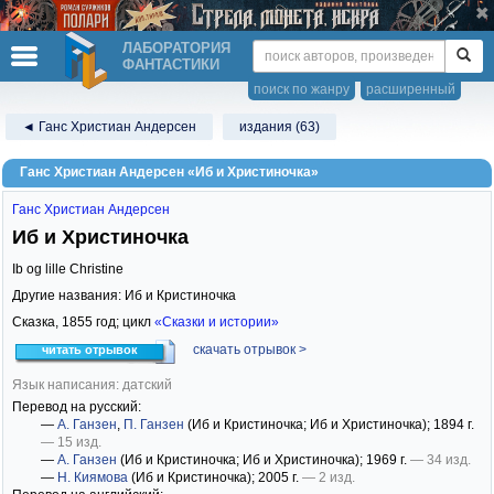
ЛАБОРАТОРИЯ
ФАНТАСТИКИ
поиск по жанру
расширенный
◄ Ганс Христиан Андерсен
издания (63)
Ганс Христиан Андерсен «Иб и Христиночка»
Ганс Христиан Андерсен
Иб и Христиночка
Ib og lille Christine
Другие названия: Иб и Кристиночка
Сказка,
1855
год; цикл
«Сказки и истории»
скачать отрывок >
читать отрывок
Язык написания: датский
Перевод на русский:
—
А. Ганзен
,
П. Ганзен
(Иб и Кристиночка; Иб и Христиночка)
; 1894 г.
— 15 изд.
—
А. Ганзен
(Иб и Кристиночка; Иб и Христиночка)
; 1969 г.
— 34 изд.
—
Н. Киямова
(Иб и Кристиночка)
; 2005 г.
— 2 изд.