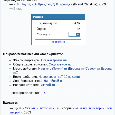
Перевод на английский:
—
Х. П. Паулл
,
У. А. Крейджи
,
Д. К. Крейджи
(Ib and Christine)
; 2009 г.
— 2 изд.
Рейтинг
Средняя оценка:
8.09
Оценок:
82
Моя оценка:
-
подробнее
Жанрово-тематический классификатор:
Жанры/поджанры:
Сказка/Притча
Общие характеристики:
Социальное
Место действия:
Наш мир (Земля)
(
Европа
(
Северная Европа
)
)
Время действия:
Новое время (17-19 века)
Линейность сюжета:
Линейный
Возраст читателя:
Любой
Всего проголосовало:
14
Входит в:
— цикл
«Сказки и истории»
> сборник
«Сказки и истории. Том
второй»
, 1863 г.