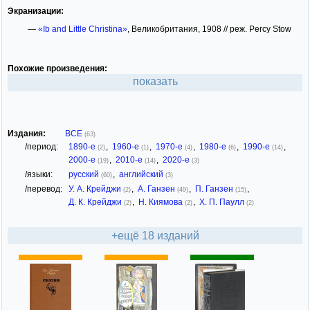
Экранизации:
—
«Ib and Little Christina»
, Великобритания, 1908 // реж. Percy Stow
Похожие произведения:
показать
Издания:
ВСЕ
(63)
/период:
1890-е
,
1960-е
,
1970-е
,
1980-е
,
1990-е
,
(2)
(1)
(4)
(6)
(14)
2000-е
,
2010-е
,
2020-е
(19)
(14)
(3)
/языки:
русский
,
английский
(60)
(3)
/перевод:
У. А. Крейджи
,
А. Ганзен
,
П. Ганзен
,
(2)
(49)
(15)
Д. К. Крейджи
,
Н. Киямова
,
Х. П. Паулл
(2)
(2)
(2)
+ещё 18 изданий