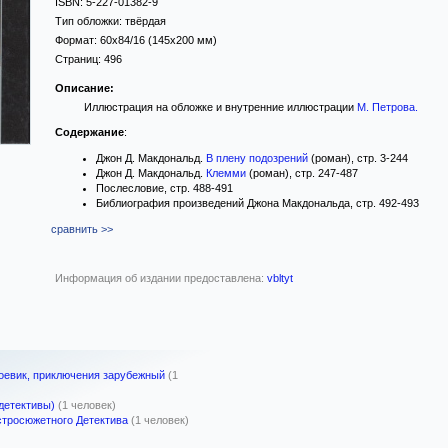
ISBN:
5-227-01382-9
Тип обложки:
твёрдая
Формат:
60x84/16
(145x200 мм)
Страниц:
496
Описание:
Иллюстрация на обложке и внутренние иллюстрации
М. Петрова
.
Содержание
:
Джон Д. Макдональд.
В плену подозрений
(роман), стр. 3-244
Джон Д. Макдональд.
Клемми
(роман), стр. 247-487
Послесловие, стр. 488-491
Библиография произведений Джона Макдональда, стр. 492-493
сравнить >>
Информация об издании предоставлена:
vbltyt
боевик, приключения зарубежный
(1
(детективы)
(1 человек)
тросюжетного Детектива
(1 человек)