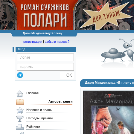
Джон Макдональд В плену ...
регистрация
|
забыли пароль?
вход
OK
Джон Макдональд «В плену 
Главная
Авторы, книги
Новинки и планы
Награды, премии
Рейтинги