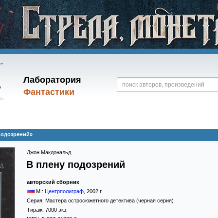
Лаборатория
Фантастики
подозрений»
Джон Макдональд
В плену подозрений
авторский сборник
М.:
Центрполиграф
,
2002
г.
Серия:
Мастера остросюжетного детектива (черная серия)
Тираж:
7000 экз.