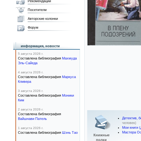
Рекомендации
Посетители
Авторские колонки
Форум
информация, новости
5 августа 2026 г.
Составлена библиография
Махмуда
Эль-Сайеда
4 августа 2026 г.
Составлена библиография
Маркуса
Кливера
3 августа 2026 г.
Составлена библиография
Моники
Ким
2 августа 2026 г.
Составлена библиография
Детектив, 
Вайшнави Патель
человек)
Мои книги 
1 августа 2026 г.
Мастера Ос
Составлена библиография
Шэнь Тао
Книжные
полки