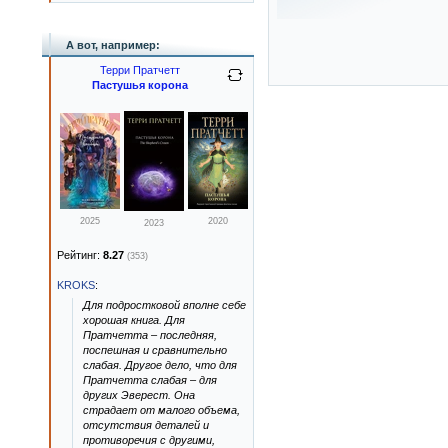
А вот, например:
Терри Пратчетт
Пастушья корона
2025
2020
2023
Рейтинг:
8.27
(353)
KROKS
:
Для подростковой вполне себе
хорошая книга. Для
Пратчетта – последняя,
поспешная и сравнительно
слабая. Другое дело, что для
Пратчетта слабая – для
других Эверест. Она
страдает от малого объема,
отсутствия деталей и
противоречия с другими,