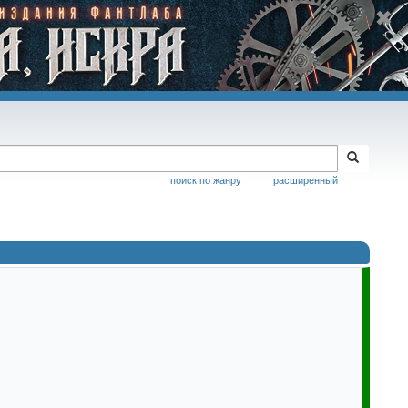
поиск по жанру
расширенный