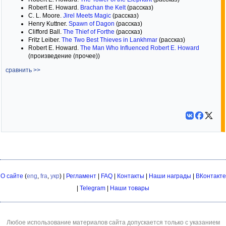
Robert E. Howard.
Brachan the Kelt
(рассказ)
C. L. Moore.
Jirel Meets Magic
(рассказ)
Henry Kuttner.
Spawn of Dagon
(рассказ)
Clifford Ball.
The Thief of Forthe
(рассказ)
Fritz Leiber.
The Two Best Thieves in Lankhmar
(рассказ)
Robert E. Howard.
The Man Who Influenced Robert E. Howard
(произведение (прочее))
сравнить >>
О сайте
(
eng
,
fra
,
укр
) |
Регламент
|
FAQ
|
Контакты
|
Наши награды
|
ВКонтакте
|
Telegram
|
Наши товары
Любое использование материалов сайта допускается только с указанием