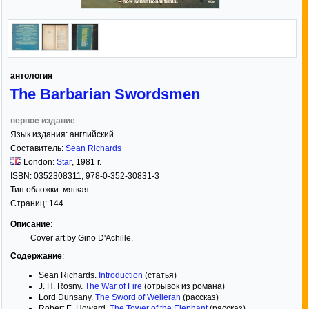
антология
The Barbarian Swordsmen
первое издание
Язык издания:
английский
Составитель:
Sean Richards
London:
Star
,
1981
г.
ISBN:
0352308311, 978-0-352-30831-3
Тип обложки:
мягкая
Страниц:
144
Описание:
Cover art by Gino D'Achille.
Содержание
:
Sean Richards.
Introduction
(статья)
J. H. Rosny.
The War of Fire
(отрывок из романа)
Lord Dunsany.
The Sword of Welleran
(рассказ)
Robert E. Howard.
The Tower of the Elephant
(рассказ)