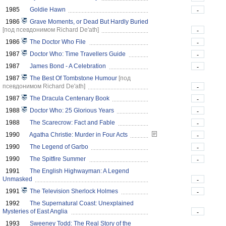
1985
Goldie Hawn
-
1986
Grave Moments, or Dead But Hardly Buried
[под псевдонимом Richard De'ath]
-
1986
The Doctor Who File
-
1987
Doctor Who: Time Travellers Guide
-
1987
James Bond - A Celebration
-
1987
The Best Of Tombstone Humour
[под
псевдонимом Richard De'ath]
-
1987
The Dracula Centenary Book
-
1988
Doctor Who: 25 Glorious Years
-
1988
The Scarecrow: Fact and Fable
-
1990
Agatha Christie: Murder in Four Acts
-
1990
The Legend of Garbo
-
1990
The Spitfire Summer
-
1991
The English Highwayman: A Legend
Unmasked
-
1991
The Television Sherlock Holmes
-
1992
The Supernatural Coast: Unexplained
Mysteries of East Anglia
-
1993
Sweeney Todd: The Real Story of the