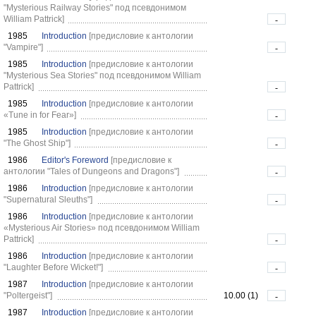
"Mysterious Railway Stories" под псевдонимом
William Pattrick]
-
1985
Introduction
[предисловие к антологии
"Vampire"]
-
1985
Introduction
[предисловие к антологии
"Mysterious Sea Stories" под псевдонимом William
Pattrick]
-
1985
Introduction
[предисловие к антологии
«Tune in for Fear»]
-
1985
Introduction
[предисловие к антологии
"The Ghost Ship"]
-
1986
Editor's Foreword
[предисловие к
антологии "Tales of Dungeons and Dragons"]
-
1986
Introduction
[предисловие к антологии
"Supernatural Sleuths"]
-
1986
Introduction
[предисловие к антологии
«Mysterious Air Stories» под псевдонимом William
Pattrick]
-
1986
Introduction
[предисловие к антологии
"Laughter Before Wicket!"]
-
1987
Introduction
[предисловие к антологии
"Poltergeist"]
10.00 (1)
-
1987
Introduction
[предисловие к антологии