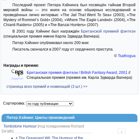
Последний проект Питера Хэйнинга был посвящён тайнам Второй
мировой войны — это книги на основе обширных исследований и
проведённых лично интервью: «The Jail That Went To Sea» (2003), «The
Mystery of Rommel’s Gold» (2004), «Where The Eagle Landed» (2004), «The
Chianti Raiders» (2005) и «The Banzai Hunters» (2007).
В 2001 году Хэйнинг был награждён
Британской премией фэнтези
(специальная премия имени Карла Эдварда Вагнера).
Питер Хэйнинг опубликовал около 200 книг.
Писатель скончался в 2007 году от сердечного приступа.
©
Tsathogua
Награды и премии:
Британская премия фэнтези / British Fantasy Award, 2001
//
Специальная премия (премия им. Карла Эдварда Вагнера)
лауреат
страница всех премий и номинаций (3 шт.) >>
Сортировка:
Питер Хэйнинг. Циклы произведений
Tombstone Humour
[под псевдонимом Richard
De'ath]
-
+
The Graveyard Wit: The Humour of the