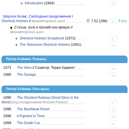
Introduction
(1994)
-
Шерлок Холмс. Свободные продолжения
/
Sherlock Holmes
//
межавторский цикл
7.52 (288)
3 отз.
-
Статьи, эссе и прочий нон-фикшн
//
межавторский цикл
Sherlock Holmes Scrapbook
(1973)
-
The Television Sherlock Holmes
(1991)
-
Питер Хэйнинг. Романы
1973
The Hero
//
Соавтор: Терри Харкнет
-
1986
The Savage
-
Питер Хэйнинг. Рассказы
1990
The Shortest Railway Ghost Story in the
World
[под псевдонимом Richard Peyton]
-
1996
The Beefsteak Room
-
1998
A Figment in Time
-
1999
The Death Car
-