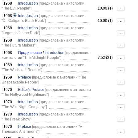
1968
Introduction
[предисловие к антологии
"The Evil People"]
10.00 (1)
-
1968
Introduction
[предисловие к антологии
"Dr. Caligari's Black Book"]
10.00 (1)
-
1968
Introduction
[предисловие к антологии
"Legends for the Dark"]
-
1968
Introduction
[предисловие к антологии
"The Future Makers"]
-
1968
Предисловие
/
Introduction
[предисловие
к антологии "The Midnight People"]
7.52 (21)
-
1969
Introduction
[предисловие к антологии
"The Witchcraft Reader"]
-
1969
Preface
[предисловие к антологии "The
Unspeakable People"]
-
1970
Editor's Preface
[предисловие к антологии
"The Hollywood Nightmare"]
-
1970
Introduction
[предисловие к антологии
"The Wild Night Company"]
-
1970
Introduction
[предисловие к антологии
"The Freak Show"]
-
1970
Preface
[предисловие к антологии "A
Thousand Afternoons"]
-