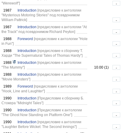
"Werewolf"]
-
1987
Introduction
[предисловие к антологии
"Mysterious Motoring Stories" под псевдонимом
William Pattrick]
-
1987
Introduction
[предисловие к антологии "At
the Track" под псевдонимом Richard Peyton]
-
1988
Foreword
[предисловие к антологии "Hole
in Fun"]
-
1988
Introduction
[предисловие к сборнику Т.
Харди "The Supernatural Tales of Thomas Hardy"]
-
1988
Introduction
[предисловие к антологии
"The Mummy"]
10.00 (1)
-
1988
Introduction
[предисловие к антологии
"Movie Monsters"]
-
1989
Foreword
[предисловие к антологии
"Hook, Line and Laughter"]
-
1990
Introduction
[Предисловие к сборнику Б.
Стокера "Midnight Tales"]
-
1990
Introduction
[Предисловие к антологии
"The Ghost Now Standing on Platform One"]
-
1990
Introduction
[предисловие к антологии
"Laughter Before Wicket: The Second Innings"]
-