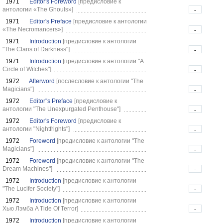
1971
Editor's Foreword
[предисловие к
антологии «The Ghouls»]
-
1971
Editor's Preface
[предисловие к антологии
«The Necromancers»]
-
1971
Introduction
[предисловие к антологии
"The Clans of Darkness"]
-
1971
Introduction
[предисловие к антологии "A
Circle of Witches"]
-
1972
Afterword
[послесловие к антологии "The
Magicians"]
-
1972
Editor''s Preface
[предисловие к
антологии "The Unexpurgated Penthouse"]
-
1972
Editor's Foreword
[предисловие к
антологии "Nightfrights"]
-
1972
Foreword
[предисловие к антологии "The
Magicians"]
-
1972
Foreword
[предисловие к антологии "The
Dream Machines"]
-
1972
Introduction
[предисловие к антологии
"The Lucifer Society"]
-
1972
Introduction
[предисловие к антологии
Хью Лэмба A Tide Of Terror]
-
1972
Introduction
[предисловие к антологии