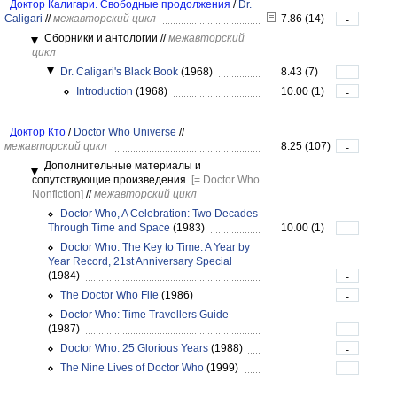
Доктор Калигари. Свободные продолжения
/
Dr.
Caligari
//
межавторский цикл
7.86 (14)
-
Сборники и антологии
//
межавторский
цикл
Dr. Caligari's Black Book
(1968)
8.43 (7)
-
Introduction
(1968)
10.00 (1)
-
Доктор Кто
/
Doctor Who Universe
//
межавторский цикл
8.25 (107)
-
Дополнительные материалы и
сопутствующие произведения
[= Doctor Who
Nonfiction]
//
межавторский цикл
Doctor Who, A Celebration: Two Decades
Through Time and Space
(1983)
10.00 (1)
-
Doctor Who: The Key to Time. A Year by
Year Record, 21st Anniversary Special
(1984)
-
The Doctor Who File
(1986)
-
Doctor Who: Time Travellers Guide
(1987)
-
Doctor Who: 25 Glorious Years
(1988)
-
The Nine Lives of Doctor Who
(1999)
-