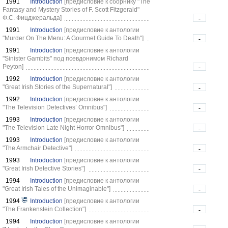
1991
Introduction
[предисловие к сборнику "The
Fantasy and Mystery Stories of F. Scott Fitzgerald"
Ф.С. Фицджеральда]
-
1991
Introduction
[предисловие к антологии
"Murder On The Menu: A Gourmet Guide To Death"]
-
1991
Introduction
[предисловие к антологии
"Sinister Gambits" под псевдонимом Richard
Peyton]
-
1992
Introduction
[предисловие к антологии
"Great Irish Stories of the Supernatural"]
-
1992
Introduction
[предисловие к антологии
"The Television Detectives’ Omnibus"]
-
1993
Introduction
[предисловие к антологии
"The Television Late Night Horror Omnibus"]
-
1993
Introduction
[предисловие к антологии
"The Armchair Detective"]
-
1993
Introduction
[предисловие к антологии
"Great Irish Detective Stories"]
-
1994
Introduction
[предисловие к антологии
"Great Irish Tales of the Unimaginable"]
-
1994
Introduction
[предисловие к антологии
"The Frankenstein Collection"]
-
1994
Introduction
[предисловие к антологии