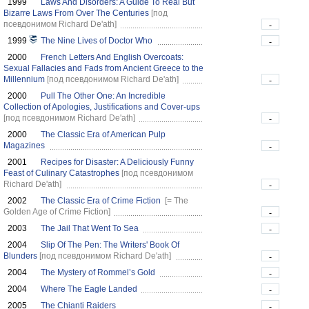
1999
Laws And Disorders: A Guide To Real But
Bizarre Laws From Over The Centuries
[под
псевдонимом Richard De'ath]
-
1999
The Nine Lives of Doctor Who
-
2000
French Letters And English Overcoats:
Sexual Fallacies and Fads from Ancient Greece to the
Millennium
[под псевдонимом Richard De'ath]
-
2000
Pull The Other One: An Incredible
Collection of Apologies, Justifications and Cover-ups
[под псевдонимом Richard De'ath]
-
2000
The Classic Era of American Pulp
Magazines
-
2001
Recipes for Disaster: A Deliciously Funny
Feast of Culinary Catastrophes
[под псевдонимом
Richard De'ath]
-
2002
The Classic Era of Crime Fiction
[= The
Golden Age of Crime Fiction]
-
2003
The Jail That Went To Sea
-
2004
Slip Of The Pen: The Writers' Book Of
Blunders
[под псевдонимом Richard De'ath]
-
2004
The Mystery of Rommel’s Gold
-
2004
Where The Eagle Landed
-
2005
The Chianti Raiders
-