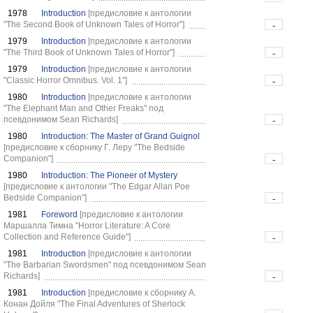
1978
Introduction
[предисловие к антологии
"The Second Book of Unknown Tales of Horror"]
-
1979
Introduction
[предисловие к антологии
"The Third Book of Unknown Tales of Horror"]
-
1979
Introduction
[предисловие к антологии
"Classic Horror Omnibus. Vol. 1"]
-
1980
Introduction
[предисловие к антологии
"The Elephant Man and Other Freaks" под
псевдонимом Sean Richards]
-
1980
Introduction: The Master of Grand Guignol
[предисловие к сборнику Г. Леру "The Bedside
Companion"]
-
1980
Introduction: The Pioneer of Mystery
[предисловие к антологии "The Edgar Allan Poe
Bedside Companion"]
-
1981
Foreword
[предисловие к антологии
Маршалла Тимна "Horror Literature: A Core
Collection and Reference Guide"]
-
1981
Introduction
[предисловие к антологии
"The Barbarian Swordsmen" под псевдонимом Sean
Richards]
-
1981
Introduction
[предисловие к сборнику А.
Конан Дойля "The Final Adventures of Sherlock