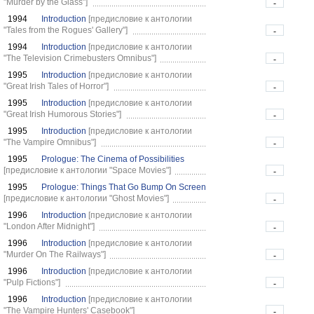
"Murder by the Glass"]
-
1994
Introduction
[предисловие к антологии
"Tales from the Rogues' Gallery"]
-
1994
Introduction
[предисловие к антологии
"The Television Crimebusters Omnibus"]
-
1995
Introduction
[предисловие к антологии
"Great Irish Tales of Horror"]
-
1995
Introduction
[предисловие к антологии
"Great Irish Humorous Stories"]
-
1995
Introduction
[предисловие к антологии
"The Vampire Omnibus"]
-
1995
Prologue: The Cinema of Possibilities
[предисловие к антологии "Space Movies"]
-
1995
Prologue: Things That Go Bump On Screen
[предисловие к антологии "Ghost Movies"]
-
1996
Introduction
[предисловие к антологии
"London After Midnight"]
-
1996
Introduction
[предисловие к антологии
"Murder On The Railways"]
-
1996
Introduction
[предисловие к антологии
"Pulp Fictions"]
-
1996
Introduction
[предисловие к антологии
"The Vampire Hunters' Casebook"]
-