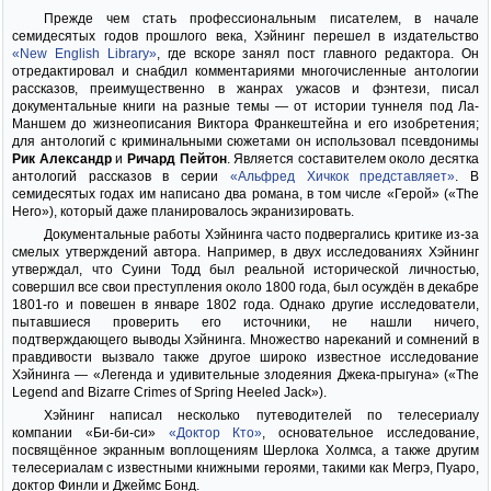
Прежде чем стать профессиональным писателем, в начале
семидесятых годов прошлого века, Хэйнинг перешел в издательство
«New English Library»
, где вскоре занял пост главного редактора. Он
отредактировал и снабдил комментариями многочисленные антологии
рассказов, преимущественно в жанрах ужасов и фэнтези, писал
документальные книги на разные темы — от истории туннеля под Ла-
Маншем до жизнеописания Виктора Франкештейна и его изобретения;
для антологий с криминальными сюжетами он использовал псевдонимы
Рик Александр
и
Ричард Пейтон
. Является составителем около десятка
антологий рассказов в серии
«Альфред Хичкок представляет»
. В
семидесятых годах им написано два романа, в том числе «Герой» («The
Hero»), который даже планировалось экранизировать.
Документальные работы Хэйнинга часто подвергались критике из-за
смелых утверждений автора. Например, в двух исследованиях Хэйнинг
утверждал, что Суини Тодд был реальной исторической личностью,
совершил все свои преступления около 1800 года, был осуждён в декабре
1801-го и повешен в январе 1802 года. Однако другие исследователи,
пытавшиеся проверить его источники, не нашли ничего,
подтверждающего выводы Хэйнинга. Множество нареканий и сомнений в
правдивости вызвало также другое широко известное исследование
Хэйнинга — «Легенда и удивительные злодеяния Джека-прыгуна» («The
Legend and Bizarre Crimes of Spring Heeled Jack»).
Хэйнинг написал несколько путеводителей по телесериалу
компании «Би-би-си»
«Доктор Кто»
, основательное исследование,
посвящённое экранным воплощениям Шерлока Холмса, а также другим
телесериалам с известными книжными героями, такими как Мегрэ, Пуаро,
доктор Финли и Джеймс Бонд.