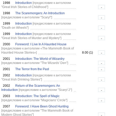
1998
Introduction
[предисловие к антологии
"Great Irish Stories of Childhood"]
-
1998
The Scaremongers: An Introduction
[предисловие к антологии "Scary!"]
-
1999
Introduction
[предисловие к антологии
"Death on Wheels"]
-
1999
Introduction
[предисловие к антологии
"Great Irish Stories of Murder and Mystery"]
-
2000
Foreword: I Live In A Haunted House
[предисловие к антологии «The Mammoth Book of
Haunted House Stories»]
8.00 (1)
-
2001
Introduction: The World of Wizardry
[предисловие к антологии "The Wizards' Den"]
-
2001
The Terror from the Past
-
2002
Introduction
[предисловие к антологии
"Great Irish Drinking Stories"]
-
2002
Return of the Scaremongers: An
Introduction
[предисловие к антологии "Scary! 2"]
-
2003
Introduction: The Spell of Magic
[предисловие к антологии "Magicians' Circle"]
-
2007
Foreword: I Have Been Ghost Hunting
[предисловие к антологии "The Mammoth Book of
Modern Ghost Stories"]
-