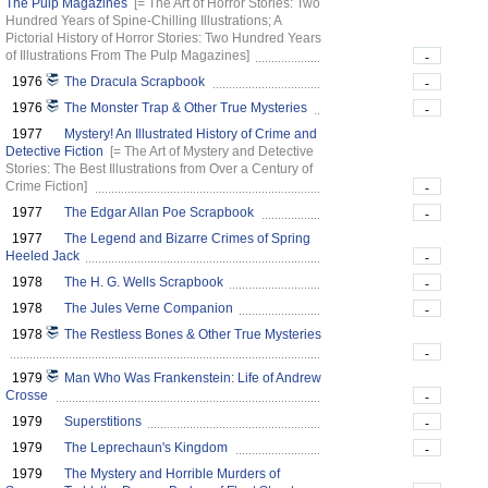
The Pulp Magazines
[= The Art of Horror Stories: Two
Hundred Years of Spine-Chilling Illustrations; A
Pictorial History of Horror Stories: Two Hundred Years
of Illustrations From The Pulp Magazines]
-
1976
The Dracula Scrapbook
-
1976
The Monster Trap & Other True Mysteries
-
1977
Mystery! An Illustrated History of Crime and
Detective Fiction
[= The Art of Mystery and Detective
Stories: The Best Illustrations from Over a Century of
Crime Fiction]
-
1977
The Edgar Allan Poe Scrapbook
-
1977
The Legend and Bizarre Crimes of Spring
Heeled Jack
-
1978
The H. G. Wells Scrapbook
-
1978
The Jules Verne Companion
-
1978
The Restless Bones & Other True Mysteries
-
1979
Man Who Was Frankenstein: Life of Andrew
Crosse
-
1979
Superstitions
-
1979
The Leprechaun's Kingdom
-
1979
The Mystery and Horrible Murders of