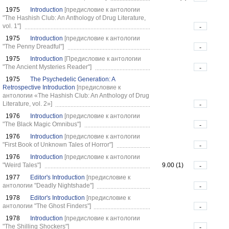
1975
Introduction
[предисловие к антологии
"The Hashish Club: An Anthology of Drug Literature,
vol. 1"]
-
1975
Introduction
[предисловие к антологии
"The Penny Dreadful"]
-
1975
Introduction
[Предисловие к антологии
"The Ancient Mysteries Reader"]
-
1975
The Psychedelic Generation: A
Retrospective Introduction
[предисловие к
антологии «The Hashish Club: An Anthology of Drug
Literature, vol. 2»]
-
1976
Introduction
[предисловие к антологии
"The Black Magic Omnibus"]
-
1976
Introduction
[предисловие к антологии
"First Book of Unknown Tales of Horror"]
-
1976
Introduction
[предисловие к антологии
"Weird Tales"]
9.00 (1)
-
1977
Editor's Introduction
[предисловие к
антологии "Deadly Nightshade"]
-
1978
Editor's Introduction
[предисловие к
антологии "The Ghost Finders"]
-
1978
Introduction
[предисловие к антологии
"The Shilling Shockers"]
-