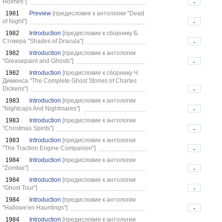
Holmes"]
-
1981
Preview
[предисловие к антологии "Dead
of Night"]
-
1982
Introduction
[предисловие к сборнику Б.
Стокера "Shades of Dracula"]
-
1982
Introduction
[предисловие к антологии
"Greasepaint and Ghosts"]
-
1982
Introduction
[предисловие к сборнику Ч.
Диккенса "The Complete Ghost Stories of Charles
Dickens"]
-
1983
Introduction
[предисловие к антологии
"Nightcaps And Nightmares"]
-
1983
Introduction
[предисловие к антологии
"Christmas Spirits"]
-
1983
Introduction
[предисловие к антологии
"The Traction Engine Companion"]
-
1984
Introduction
[предисловие к антологии
"Zombie"]
-
1984
Introduction
[предисловие к антологии
"Ghost Tour"]
-
1984
Introduction
[предисловие к антологии
"Hallowe'en Hauntings"]
-
1984
Introduction
[предисловие к антологии