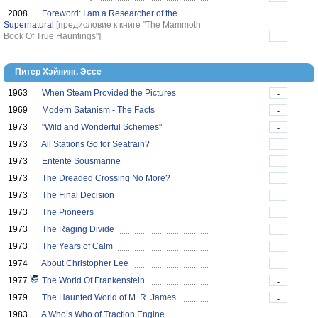
2008
Foreword: I am a Researcher of the
Supernatural
[предисловие к книге "The Mammoth
Book Of True Hauntings"]
-
Питер Хэйнинг. Эссе
1963
When Steam Provided the Pictures
-
1969
Modern Satanism - The Facts
-
1973
"Wild and Wonderful Schemes"
-
1973
All Stations Go for Seatrain?
-
1973
Entente Sousmarine
-
1973
The Dreaded Crossing No More?
-
1973
The Final Decision
-
1973
The Pioneers
-
1973
The Raging Divide
-
1973
The Years of Calm
-
1974
About Christopher Lee
-
1977
The World Of Frankenstein
-
1979
The Haunted World of M. R. James
-
1983
A Who’s Who of Traction Engine