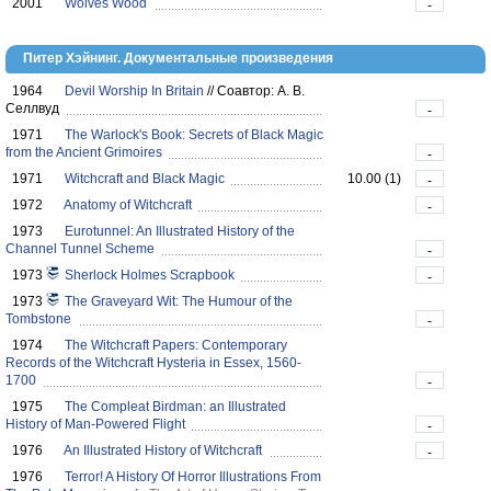
2001
Wolves Wood
-
Питер Хэйнинг. Документальные произведения
1964
Devil Worship In Britain
//
Соавтор: А. В.
Селлвуд
-
1971
The Warlock's Book: Secrets of Black Magic
from the Ancient Grimoires
-
1971
Witchcraft and Black Magic
10.00 (1)
-
1972
Anatomy of Witchcraft
-
1973
Eurotunnel: An Illustrated History of the
Channel Tunnel Scheme
-
1973
Sherlock Holmes Scrapbook
-
1973
The Graveyard Wit: The Humour of the
Tombstone
-
1974
The Witchcraft Papers: Contemporary
Records of the Witchcraft Hysteria in Essex, 1560-
1700
-
1975
The Compleat Birdman: an Illustrated
History of Man-Powered Flight
-
1976
An Illustrated History of Witchcraft
-
1976
Terror! A History Of Horror Illustrations From