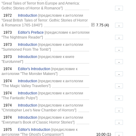
"Great Tales of Terror from Europe and America:
Gothic Stories of Horror & Romance"]
-
1972
Introduction
[предисловие к антологии
"Great British Tales of Terror: Gothic Stories of Horror
& Romance 1765-1840"]
7.75 (4)
-
1973
Editor's Preface
[предисловие к антологии
"The Nightmare Reader"]
-
1973
Introduction
[предисловие к антологии
"Summoned From The Tomb"]
-
1973
Introduction
[предисловие к книге
"Eurotunnel"]
-
1974
Editor's Introduction
[предисловие к
антологии "The Monster Makers"]
-
1974
Introduction
[предисловие к антологии
"The Magic Valley Travellers"]
-
1974
Introduction
[предисловие к антологии
"The Fantastic Pulps"]
-
1974
Introduction
[предисловие к антологии
"Christopher Lee's New Chamber of Horrors"]
-
1974
Introduction
[предисловие к антологии
"Everyman's Book of Classic Horror Stories"]
-
1975
Editor's Introduction
[предисловие к
антологии "The Ghost's Companion"]
10.00 (1)
-