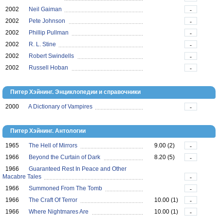
2002
Neil Gaiman
-
2002
Pete Johnson
-
2002
Phillip Pullman
-
2002
R. L. Stine
-
2002
Robert Swindells
-
2002
Russell Hoban
-
Питер Хэйнинг. Энциклопедии и справочники
2000
A Dictionary of Vampires
-
Питер Хэйнинг. Антологии
1965
The Hell of Mirrors
9.00 (2)
-
1966
Beyond the Curtain of Dark
8.20 (5)
-
1966
Guaranteed Rest In Peace and Other
Macabre Tales
-
1966
Summoned From The Tomb
-
1966
The Craft Of Terror
10.00 (1)
-
1966
Where Nightmares Are
10.00 (1)
-