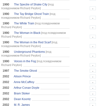
1990
The Spectre of Shake City
[под
псевдонимом Richard Peyton]
-
1990
The Tay Bridge Ghost Train
[под
псевдонимом Richard Peyton]
-
1990
The White Train
[под псевдонимом
Richard Peyton]
-
1990
The Woman in Black
[под псевдонимом
Richard Peyton]
-
1990
The Woman in the Red Scarf
[под
псевдонимом Richard Peyton]
-
1990
Underground Phantoms
[под
псевдонимом Richard Peyton]
-
1990
Voices in the Fog
[под псевдонимом
Richard Peyton]
-
1997
The Smoke Ghost
-
2002
Alison Prince
-
2002
Anne McCaffrey
-
2002
Arthur Conan Doyle
-
2002
Bram Stoker
-
2002
Dean Koontz
-
2002
M. R. James
-