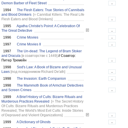
Demon Barber of Fleet Street
-
1994
The Flesh Eaters: True Stories of Cannibals
and Blood Drinkers
[= Cannibal Killers: The Real Life
Flesh Eaters and Blood Drinkers]
-
1995
Agatha Christie's Poirot: A Celebration Of
The Great Detective
-
1996
Crime Movies
-
1997
Crime Movies II
-
1997
The Un-dead: The Legend of Bram Stoker
and Dracula
[в соавторстве с 1449]
//
Соавтор:
Питер Тремейн
-
1998
Sod's Law: A Book of Bizarre and Unusual
Laws
[под псевдонимом Richard De'ath]
-
1998
The Invasion: Earth Companion
-
1998
The Mammoth Book of Armchair Detectives
and Screen Crimes
-
1999
A Brief History of Cults: Bizarre Rituals and
Murderous Practices Revealed
[= The Secret History
Of Cults: Bizarre Rituals and Murderous Practices
Revealed; The World's Most Evil Cults: Inside Stories
of Depraved and Violent Organizations]
-
1999
A Dictionary of Ghosts
-