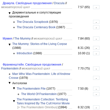
Дракула. Свободные продолжения
/
Dracula
//
межавторский цикл
7.57 (65)
-
Документальные и сопутствующие
произведения
The Dracula Scrapbook
(1976)
-
The Dracula Centenary Book
(1987)
-
Мумия
/
The Mummy
//
межавторский цикл
7.84 (60)
-
The Mummy: Stories of the Living Corpse
(1988)
8.31 (26)
-
Introduction
(1988)
10.00 (1)
-
Франкенштейн. Свободные продолжения
/
Frankenstein
//
межавторский цикл
7.70 (75)
-
Man Who Was Frankenstein: Life of Andrew
Crosse
(1979)
-
Антологии
The Frankenstein File
(1977)
7.50 (8)
-
The World Of Frankenstein
(1977)
-
The Frankenstein Collection: Terrifying
Tales Inspired By The Cult Horror Movie
[= The Frankenstein Omnibus]
(1994)
8.32 (19)
-