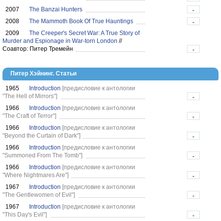
2007
The Banzai Hunters
-
2008
The Mammoth Book Of True Hauntings
-
2009
The Creeper's Secret War: A True Story of
Murder and Espionage in War-torn London
//
Соавтор: Питер Тремейн
-
Питер Хэйнинг. Статьи
1965
Introduction
[предисловие к антологии
"The Hell of Mirrors"]
-
1966
Introduction
[предисловие к антологии
"The Craft of Terror"]
-
1966
Introduction
[предисловие к антологии
"Beyond the Curtain of Dark"]
-
1966
Introduction
[предисловие к антологии
"Summoned From The Tomb"]
-
1966
Introduction
[предисловие к антологии
"Where Nightmares Are"]
-
1967
Introduction
[предисловие к антологии
"The Gentlewomen of Evil"]
-
1967
Introduction
[предисловие к антологии
"This Day's Evil"]
-