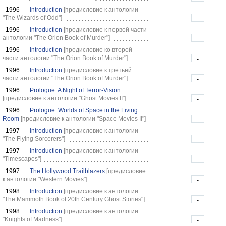
1996
Introduction
[предисловие к антологии
"The Wizards of Odd"]
-
1996
Introduction
[предисловие к первой части
антологии "The Orion Book of Murder"]
-
1996
Introduction
[предисловие ко второй
части антологии "The Orion Book of Murder"]
-
1996
Introduction
[предисловие к третьей
части антологии "The Orion Book of Murder"]
-
1996
Prologue: A Night of Terror-Vision
[предисловие к антологии "Ghost Movies II"]
-
1996
Prologue: Worlds of Space in the Living
Room
[предисловие к антологии "Space Movies II"]
-
1997
Introduction
[предисловие к антологии
"The Flying Sorcerers"]
-
1997
Introduction
[предисловие к антологии
"Timescapes"]
-
1997
The Hollywood Trailblazers
[предисловие
к антологии "Western Movies"]
-
1998
Introduction
[предисловие к антологии
"The Mammoth Book of 20th Century Ghost Stories"]
-
1998
Introduction
[предисловие к антологии
"Knights of Madness"]
-