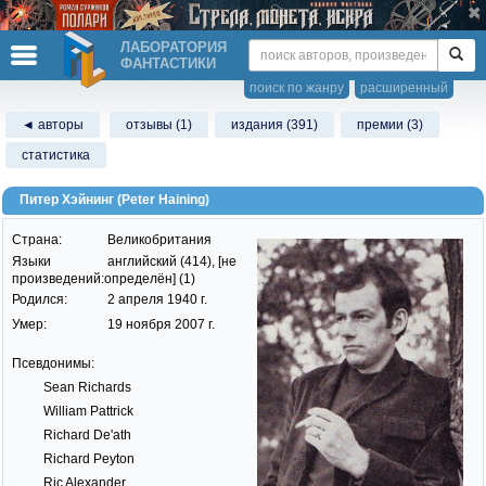
ЛАБОРАТОРИЯ
ФАНТАСТИКИ
поиск по жанру
расширенный
◄ авторы
отзывы (1)
издания (391)
премии (3)
статистика
Питер Хэйнинг (Peter Haining)
Страна:
Великобритания
Языки
английский (414), [не
произведений:
определён] (1)
Родился:
2 апреля 1940 г.
Умер:
19 ноября 2007 г.
Псевдонимы:
Sean Richards
William Pattrick
Richard De'ath
Richard Peyton
Ric Alexander