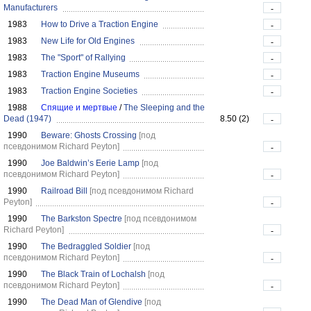
Manufacturers
-
1983
How to Drive a Traction Engine
-
1983
New Life for Old Engines
-
1983
The "Sport" of Rallying
-
1983
Traction Engine Museums
-
1983
Traction Engine Societies
-
1988
Спящие и мертвые
/
The Sleeping and the
Dead (1947)
8.50 (2)
-
1990
Beware: Ghosts Crossing
[под
псевдонимом Richard Peyton]
-
1990
Joe Baldwin’s Eerie Lamp
[под
псевдонимом Richard Peyton]
-
1990
Railroad Bill
[под псевдонимом Richard
Peyton]
-
1990
The Barkston Spectre
[под псевдонимом
Richard Peyton]
-
1990
The Bedraggled Soldier
[под
псевдонимом Richard Peyton]
-
1990
The Black Train of Lochalsh
[под
псевдонимом Richard Peyton]
-
1990
The Dead Man of Glendive
[под