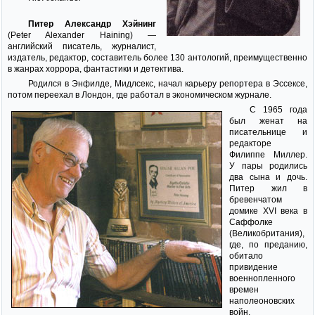
Питер Александр Хэйнинг
(Peter Alexander Haining) —
английский писатель, журналист,
издатель, редактор, составитель более 130 антологий, преимущественно
в жанрах хоррора, фантастики и детектива.
Родился в Энфилде, Мидлсекс, начал карьеру репортера в Эссексе,
потом переехал в Лондон, где работал в экономическом журнале.
С 1965 года
был женат на
писательнице и
редакторе
Филиппе Миллер.
У пары родились
два сына и дочь.
Питер жил в
бревенчатом
домике XVI века в
Саффолке
(Великобритания),
где, по преданию,
обитало
привидение
военнопленного
времен
наполеоновских
войн.