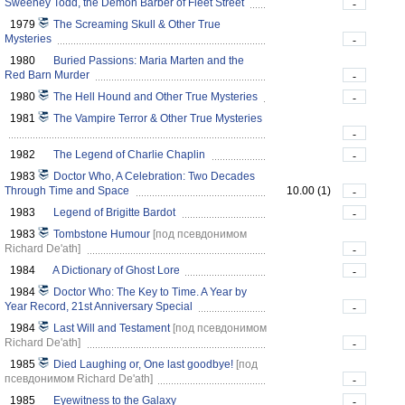
Sweeney Todd, the Demon Barber of Fleet Street
-
1979
The Screaming Skull & Other True
Mysteries
-
1980
Buried Passions: Maria Marten and the
Red Barn Murder
-
1980
The Hell Hound and Other True Mysteries
-
1981
The Vampire Terror & Other True Mysteries
-
1982
The Legend of Charlie Chaplin
-
1983
Doctor Who, A Celebration: Two Decades
Through Time and Space
10.00 (1)
-
1983
Legend of Brigitte Bardot
-
1983
Tombstone Humour
[под псевдонимом
Richard De'ath]
-
1984
A Dictionary of Ghost Lore
-
1984
Doctor Who: The Key to Time. A Year by
Year Record, 21st Anniversary Special
-
1984
Last Will and Testament
[под псевдонимом
Richard De'ath]
-
1985
Died Laughing or, One last goodbye!
[под
псевдонимом Richard De'ath]
-
1985
Eyewitness to the Galaxy
-