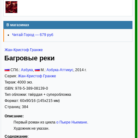
В магазинах
Читай Город — 679 руб
Жан-Кристоф Гранже
Багровые реки
СПб.:
Азбука
,
М.:
Азбука-Аттикус
,
2014
г.
Серия:
Жан-Кристоф Гранже
Тираж:
4000 экз.
ISBN:
978-5-389-08139-0
Тип обложки:
твёрдая
+ суперобложка
Формат:
60x90/16
(145x215 мм)
Страниц:
384
Описание:
Первый роман из цикла
о Пьере Ньемане
.
Художник не указан.
Содержание
: