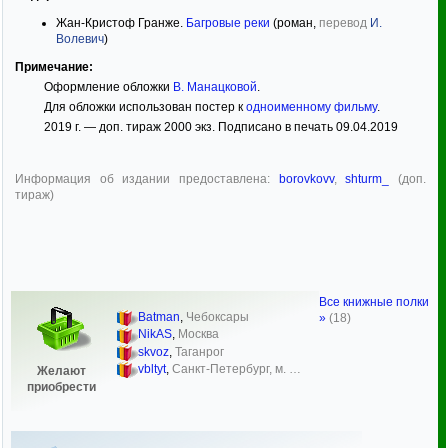
Жан-Кристоф Гранже.
Багровые реки
(роман,
перевод
И.
Волевич
)
Примечание:
Оформление обложки
В. Манацковой
.
Для обложки использован постер к
одноименному фильму
.
2019 г. — доп. тираж 2000 экз. Подписано в печать 09.04.2019
Информация об издании предоставлена:
borovkovv
,
shturm_
(доп.
тираж)
Все книжные полки
Batman
,
Чебоксары
»
(18)
NikAS
,
Москва
skvoz
,
Таганрог
vbltyt
,
Санкт-Петербург, м. …
Желают
приобрести