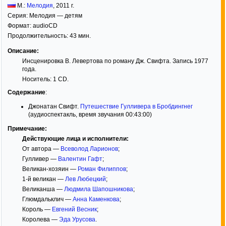
М.:
Мелодия
,
2011
г.
Серия:
Мелодия — детям
Формат:
audioCD
Продолжительность: 43 мин.
Описание:
Инсценировка В. Левертова по роману Дж. Свифта. Запись 1977
года.
Носитель: 1 CD.
Содержание
:
Джонатан Свифт.
Путешествие Гулливера в Бробдингнег
(аудиоспектакль, время звучания 00:43:00)
Примечание:
Действующие лица и исполнители:
От автора —
Всеволод Ларионов
;
Гулливер —
Валентин Гафт
;
Великан-хозяин —
Роман Филиппов
;
1-й великан —
Лев Любецкий
;
Великанша —
Людмила Шапошникова
;
Глюмдальклич —
Анна Каменкова
;
Король —
Евгений Весник
;
Королева —
Эда Урусова
.