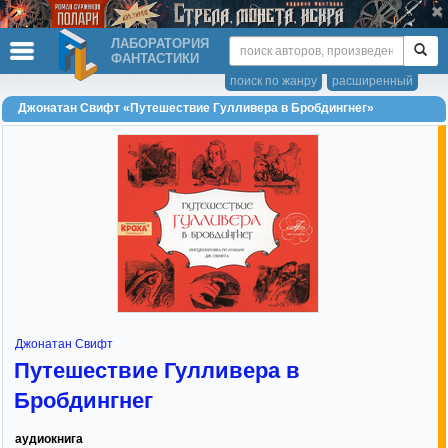
ЛАБОРАТОРИЯ
ФАНТАСТИКИ
поиск по жанру
расширенный
Джонатан Свифт «Путешествие Гулливера в Бробдингнег»
Джонатан Свифт
Путешествие Гулливера в
Бробдингнег
аудиокнига