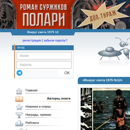
Вокруг света 1975 12
регистрация
|
забыли пароль?
вход
OK
«Вокруг света 1975 №12»
Главная
Авторы, книги
Новинки и планы
Награды, премии
Рейтинги