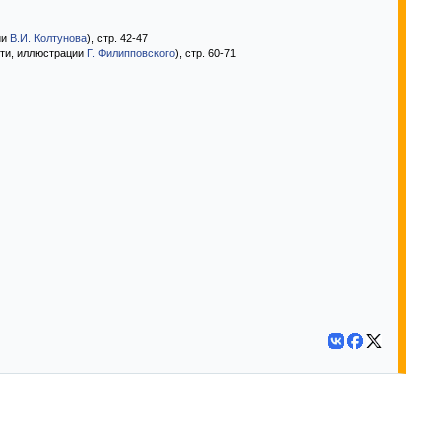
ии
В.И. Колтунова
), стр. 42-47
ти, иллюстрации
Г. Филипповского
), стр. 60-71