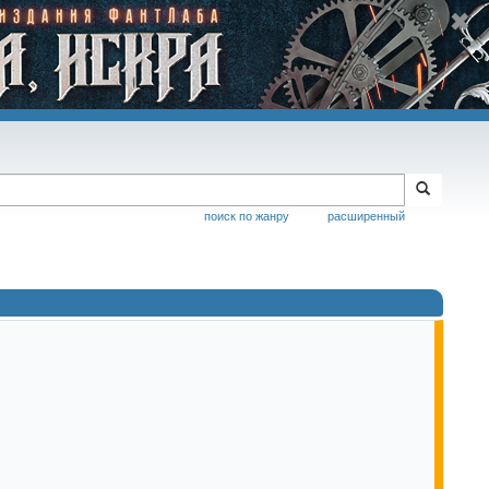
поиск по жанру
расширенный