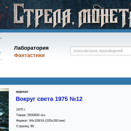
Лаборатория
Фантастики
журнал
Вокруг света 1975 №12
1975
г.
Тираж:
2500000 экз.
Формат:
84x108/16
(205x260 мм)
Страниц:
80