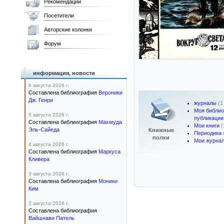
Рекомендации
Посетители
Авторские колонки
Форум
информация, новости
6 августа 2026 г.
Составлена библиография
Вероники
Дж. Генри
журналы
(1
Моя библио
5 августа 2026 г.
публикации
Составлена библиография
Махмуда
Мои книги
(
Эль-Сайеда
Книжные
Периодика
полки
Мои журнал
4 августа 2026 г.
Составлена библиография
Маркуса
Кливера
3 августа 2026 г.
Составлена библиография
Моники
Ким
2 августа 2026 г.
Составлена библиография
Вайшнави Патель