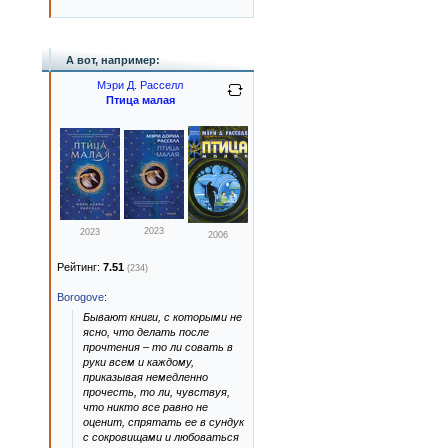
А вот, например:
Мэри Д. Расселл
Птица малая
2023
2023
2006
Рейтинг:
7.51
(234)
Borogove
:
Бывают книги, с которыми не
ясно, что делать после
прочтения – то ли совать в
руки всем и каждому,
приказывая немедленно
прочесть, то ли, чувствуя,
что никто все равно не
оценит, спрятать ее в сундук
с сокровищами и любоваться