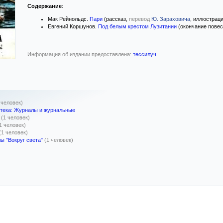
Содержание
:
Мак Рейнольдс.
Пари
(рассказ,
перевод
Ю. Зараховича
, иллюстрац
Евгений Коршунов.
Под белым крестом Лузитании
(окончание повес
Информация об издании предоставлена:
тессилуч
 человек)
тека: Журналы и журнальные
(1 человек)
1 человек)
(1 человек)
ы "Вокруг света"
(1 человек)