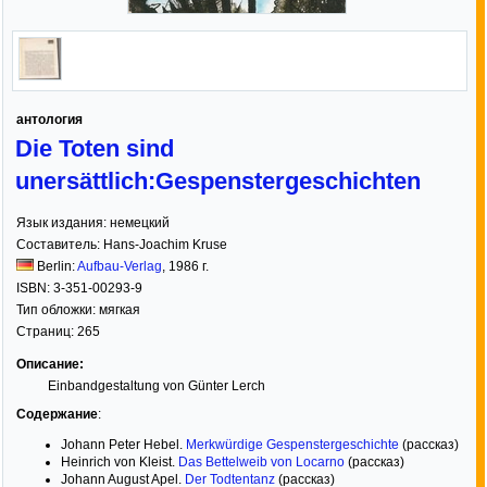
антология
Die Toten sind
unersättlich:Gespenstergeschichten
Язык издания:
немецкий
Составитель:
Hans-Joachim Kruse
Berlin:
Aufbau-Verlag
,
1986
г.
ISBN:
3-351-00293-9
Тип обложки:
мягкая
Страниц:
265
Описание:
Einbandgestaltung von Günter Lerch
Содержание
:
Johann Peter Hebel.
Merkwürdige Gespenstergeschichte
(рассказ)
Heinrich von Kleist.
Das Bettelweib von Locarno
(рассказ)
Johann August Apel.
Der Todtentanz
(рассказ)