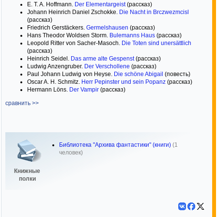
E. T. A. Hoffmann.
Der Elementargeist
(рассказ)
Johann Heinrich Daniel Zschokke.
Die Nacht in Brczwezmcisl
(рассказ)
Friedrich Gerstäckers.
Germelshausen
(рассказ)
Hans Theodor Woldsen Storm.
Bulemanns Haus
(рассказ)
Leopold Ritter von Sacher-Masoch.
Die Toten sind unersättlich
(рассказ)
Heinrich Seidel.
Das arme alte Gespenst
(рассказ)
Ludwig Anzengruber.
Der Verschollene
(рассказ)
Paul Johann Ludwig von Heyse.
Die schöne Abigail
(повесть)
Oscar A. H. Schmitz.
Herr Pepinster und sein Popanz
(рассказ)
Hermann Löns.
Der Vampir
(рассказ)
сравнить >>
Библиотека "Архива фантастики" (книги)
(1
человек)
Книжные
полки