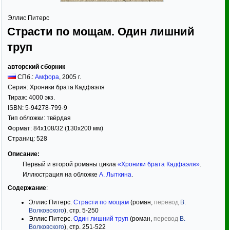
Эллис Питерс
Страсти по мощам. Один лишний
труп
авторский сборник
СПб.:
Амфора
,
2005
г.
Серия:
Хроники брата Кадфаэля
Тираж:
4000 экз.
ISBN:
5-94278-799-9
Тип обложки:
твёрдая
Формат:
84x108/32
(130x200 мм)
Страниц:
528
Описание:
Первый и второй романы цикла
«Хроники брата Кадфаэля»
.
Иллюстрация на обложке
А. Лыткина
.
Содержание
:
Эллис Питерс.
Страсти по мощам
(роман,
перевод
В.
Волковского
), стр. 5-250
Эллис Питерс.
Один лишний труп
(роман,
перевод
В.
Волковского
), стр. 251-522