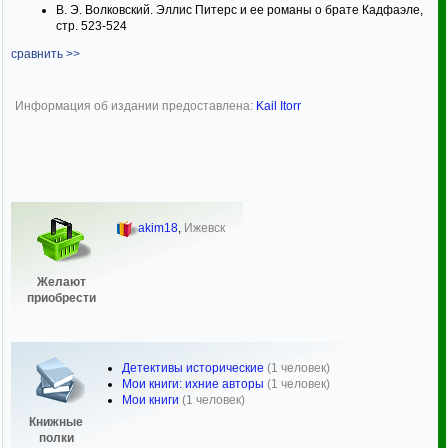
В. Э. Волковский. Эллис Питерс и ее романы о брате Кадфаэле,
стр. 523-524
сравнить >>
Информация об издании предоставлена:
Kail Itorr
akim18
,
Ижевск
Желают
приобрести
Детективы исторические
(1 человек)
Мои книги: ихние авторы
(1 человек)
Мои книги
(1 человек)
Книжные
полки