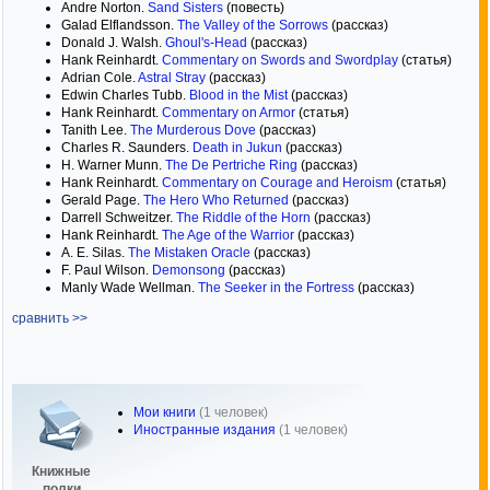
Andre Norton.
Sand Sisters
(повесть)
Galad Elflandsson.
The Valley of the Sorrows
(рассказ)
Donald J. Walsh.
Ghoul's-Head
(рассказ)
Hank Reinhardt.
Commentary on Swords and Swordplay
(статья)
Adrian Cole.
Astral Stray
(рассказ)
Edwin Charles Tubb.
Blood in the Mist
(рассказ)
Hank Reinhardt.
Commentary on Armor
(статья)
Tanith Lee.
The Murderous Dove
(рассказ)
Charles R. Saunders.
Death in Jukun
(рассказ)
H. Warner Munn.
The De Pertriche Ring
(рассказ)
Hank Reinhardt.
Commentary on Courage and Heroism
(статья)
Gerald Page.
The Hero Who Returned
(рассказ)
Darrell Schweitzer.
The Riddle of the Horn
(рассказ)
Hank Reinhardt.
The Age of the Warrior
(рассказ)
A. E. Silas.
The Mistaken Oracle
(рассказ)
F. Paul Wilson.
Demonsong
(рассказ)
Manly Wade Wellman.
The Seeker in the Fortress
(рассказ)
сравнить >>
Мои книги
(1 человек)
Иностранные издания
(1 человек)
Книжные
полки