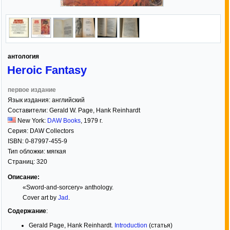
антология
Heroic Fantasy
первое издание
Язык издания:
английский
Составители:
Gerald W. Page
,
Hank Reinhardt
New York:
DAW Books
,
1979
г.
Серия:
DAW Collectors
ISBN:
0-87997-455-9
Тип обложки:
мягкая
Страниц:
320
Описание:
«Sword-and-sorcery» anthology.
Cover art by
Jad
.
Содержание
:
Gerald Page, Hank Reinhardt.
Introduction
(статья)