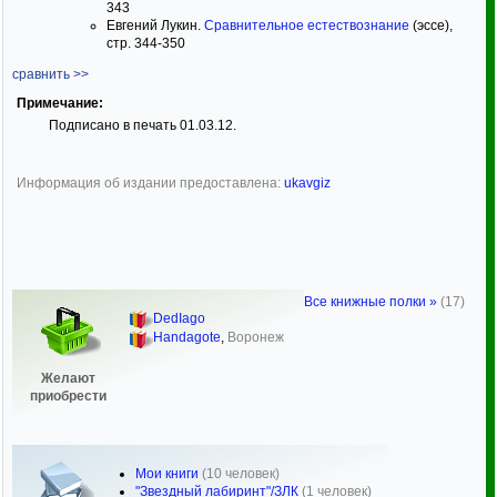
343
Евгений Лукин.
Сравнительное естествознание
(эссе),
стр. 344-350
сравнить >>
Примечание:
Подписано в печать 01.03.12.
Информация об издании предоставлена:
ukavgiz
Все книжные полки »
(17)
DedIago
Handagote
,
Воронеж
Желают
приобрести
Мои книги
(10 человек)
"Звездный лабиринт"/ЗЛК
(1 человек)