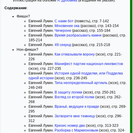
Иллюстрация на обложке
А. Дубовика
(в издании не указан).
Содержание
:
Фикшн?
Евгений Лукин.
С нами бот
(повесть), стр. 7-142
Евгений Лукин.
Мгновение ока
(рассказ), стр. 143-154
Евгений Лукин.
Чичероне
(рассказ), стр. 155-184
Евгений Лукин.
Время разбрасывать камни
(рассказ), стр.
185-214
Евгений Лукин.
49 секунд
(рассказ), стр. 215-218
Нон-фикшн?
Евгений Лукин.
Как отмазывали ворону
(эссе), стр. 221-
226
Евгений Лукин.
Манифест партии национал-лингвистов
(эссе), стр. 227-235
Евгений Лукин.
История одной подделки, или Подделка
одной истории
(эссе), стр. 236-245
Евгений Лукин.
Типа неопределенный артикль
(эссе), стр.
246-249
Евгений Лукин.
В защиту логики
(эссе), стр. 250-261
Евгений Лукин.
Взгляд со второй полки
(эссе), стр. 262-
268
Евгений Лукин.
Враньё, ведущее к правде
(эссе), стр. 269-
295
Евгений Лукин.
Затворите мне темницу
(эссе), стр. 296-
312
Евгений Лукин.
Кризис номер два
(эссе), стр. 313-323
Евгений Лукин.
Разборка с Маркионовым
(эссе), стр. 324-