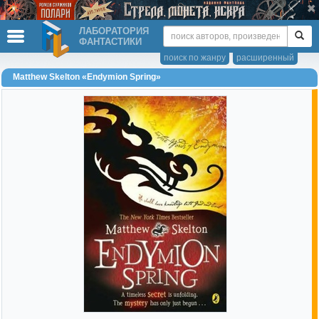
ЛАБОРАТОРИЯ
ФАНТАСТИКИ
поиск по жанру
расширенный
Matthew Skelton «Endymion Spring»