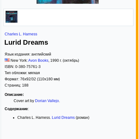
Charles L. Harness
Lurid Dreams
Язык издания:
английский
New York:
Avon Books
,
1990
г. (октябрь)
ISBN:
0-380-75761-3
Тип обложки:
мягкая
Формат:
76x92/32
(110x180 мм)
Страниц:
188
Описание:
Cover art by
Dorian Vallejo
.
Содержание
:
Charles L. Harness.
Lurid Dreams
(роман)