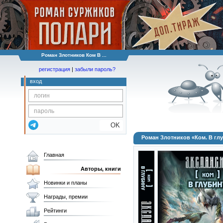
Роман Злотников Ком В ...
регистрация
|
забыли пароль?
вход
OK
Роман Злотников «Ком. В гл
Главная
Авторы, книги
Новинки и планы
Награды, премии
Рейтинги