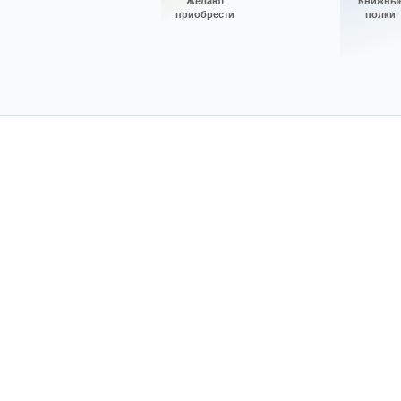
Желают
Книжны
приобрести
полки