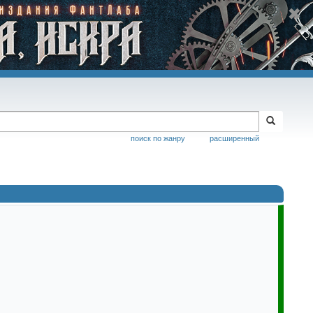
поиск по жанру
расширенный