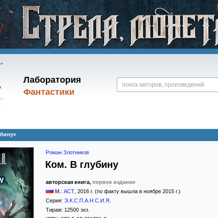
Лаборатория
Фантастики
убину»
Роман Злотников
Ком. В глубину
авторская книга,
первое издание
М.:
АСТ
,
2016
г. (по факту вышла в ноябре 2015 г.)
Серия:
Э.К.С.П.А.Н.С.И.Я.
Тираж:
12500 экз.