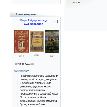
меняют
А вот, например:
Генри Райдер Хаггард
Суд фараонов
2017
2014
2018
Рейтинг:
7.91
(110)
KatrinBelous
:
"Боги меняют свои царства и
имена, люди живут, умирают
и оживают, чтобы снова
умереть; царства могут
пасть, и правители
превратятся в забытый прах.
Но истинная любовь
бессмертна, как бессмертна
душа, в которой она