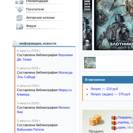
Рекомендации
Посетители
Авторские колонки
Форум
информация, новости
6 августа 2026 г.
Составлена библиография
Вероники
Дж. Генри
5 августа 2026 г.
Составлена библиография
Махмуда
Эль-Сайеда
В магазинах
4 августа 2026 г.
Литрес — 219 руб
Составлена библиография
Маркуса
Литрес (аудио) — 379 руб
Кливера
3 августа 2026 г.
Составлена библиография
Моники
Ким
Гвардеец
2 августа 2026 г.
martinis
,
К
Составлена библиография
шрек
,
Мос
Вайшнави Патель
Продают,