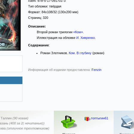
ISBN:
978-5-17-091701-3
Тип обложки:
твёрдая
Формат:
84x108/32
(130x200 мм)
Страниц:
320
Описание:
Второй роман трилогии
«Ком»
.
Иллюстрация на обложке
И. Хивренко
.
Содержание
:
Роман Злотников.
Ком. В глубину
(роман)
Информация об издании предоставлена:
Fenzin
,
Таллин
(90 новая)
топтыгин61
азань
(400 за 2( нечитаные))
ква
(отличное трехтомником)