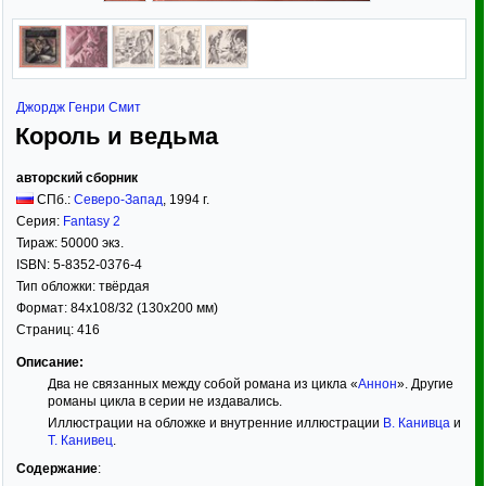
Джордж Генри Смит
Король и ведьма
авторский сборник
СПб.:
Северо-Запад
,
1994
г.
Серия:
Fantasy 2
Тираж:
50000 экз.
ISBN:
5-8352-0376-4
Тип обложки:
твёрдая
Формат:
84x108/32
(130x200 мм)
Страниц:
416
Описание:
Два не связанных между собой романа из цикла «
Аннон
». Другие
романы цикла в серии не издавались.
Иллюстрации на обложке и внутренние иллюстрации
В. Канивца
и
Т. Канивец
.
Содержание
: