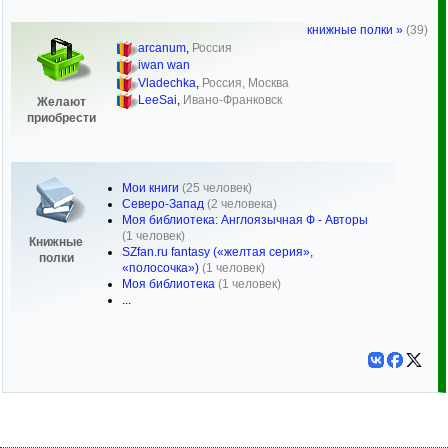
книжные полки »
(39)
arcanum
,
Россия
iwan wan
Vladechka
,
Россия, Москва
LeeSai
,
Ивано-Франковск
Желают
приобрести
Мои книги
(25 человек)
Северо-Запад
(2 человека)
Моя библиотека: Англоязычная Ф - Авторы
(1 человек)
Книжные
SZfan.ru fantasy («желтая серия»,
полки
«полосочка»)
(1 человек)
Моя библиотека
(1 человек)
...