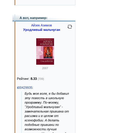
А вот, например:
Айзек Азимов
Уродливый мальчуган
2007
Рейтинг:
8.33
(709)
ii00429935
:
Будь моя воля, я бы добавил
эту повесть в школьную
программу. По-моему,
"Уродливый мальчуган" -
замечательная прививка от
расизма и в целом от
ксенофобии. А делать
подобные прививки по
возможности лучше