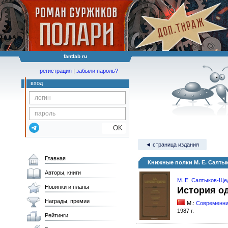
fantlab ru
регистрация
|
забыли пароль?
вход
OK
◄ страница издания
Главная
Книжные полки М. Е. Салты
Авторы, книги
М. Е. Салтыков-Ще
Новинки и планы
История од
Награды, премии
М.:
Современни
1987 г.
Рейтинги