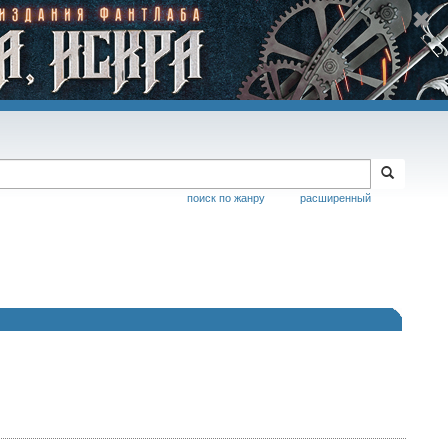
поиск по жанру
расширенный