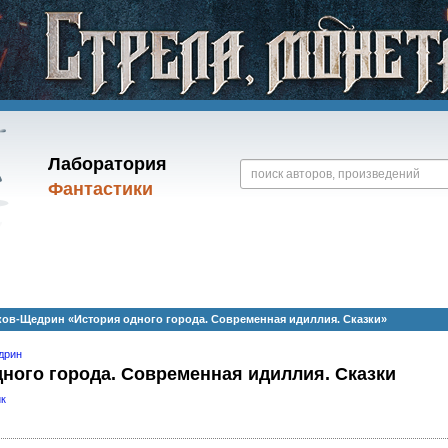
Лаборатория
Фантастики
ков-Щедрин «История одного города. Современная идиллия. Сказки»
дрин
ного города. Современная идиллия. Сказки
к