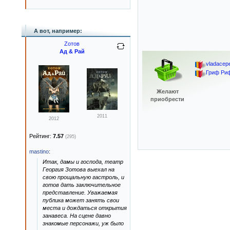
А вот, например:
Zотов
Ад & Рай
vladacep
Гриф Ри
Желают
приобрести
2011
2012
Рейтинг:
7.57
(295)
mastino
:
Итак, дамы и господа, театр
Георгия Зотова выехал на
свою прощальную гастроль, и
готов дать заключительное
представление. Уважаемая
публика может занять свои
места и дождаться открытия
занавеса. На сцене давно
знакомые персонажи, уж было