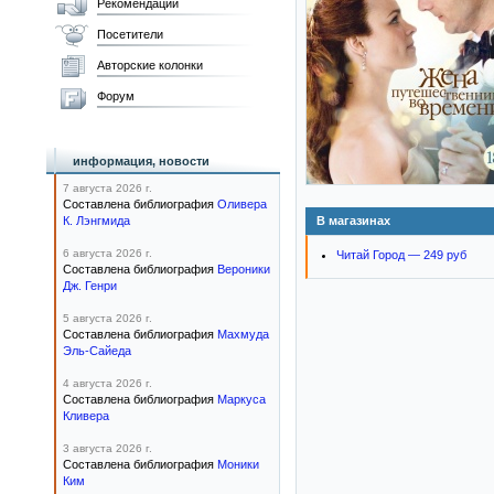
Рекомендации
Посетители
Авторские колонки
Форум
информация, новости
7 августа 2026 г.
Составлена библиография
Оливера
К. Лэнгмида
В магазинах
6 августа 2026 г.
Читай Город — 249 руб
Составлена библиография
Вероники
Дж. Генри
5 августа 2026 г.
Составлена библиография
Махмуда
Эль-Сайеда
4 августа 2026 г.
Составлена библиография
Маркуса
Кливера
3 августа 2026 г.
Составлена библиография
Моники
Ким