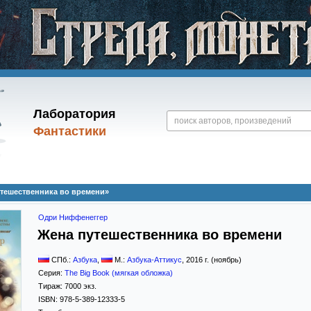
Лаборатория
Фантастики
тешественника во времени»
Одри Ниффенеггер
Жена путешественника во времени
СПб.:
Азбука
,
М.:
Азбука-Аттикус
,
2016
г. (ноябрь)
Серия:
The Big Book (мягкая обложка)
Тираж:
7000 экз.
ISBN:
978-5-389-12333-5