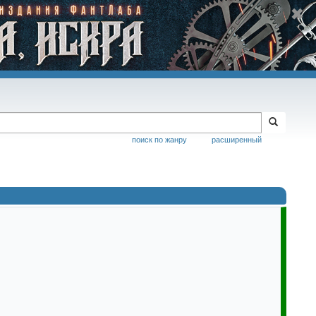
поиск по жанру
расширенный