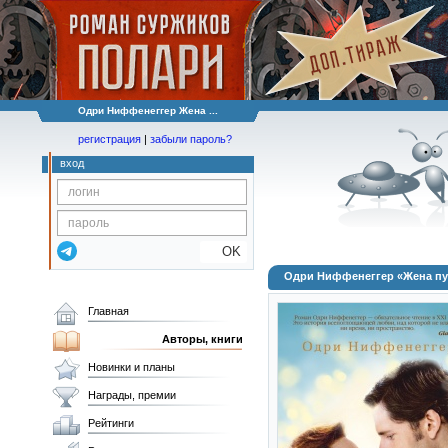
Одри Ниффенеггер Жена ...
регистрация
|
забыли пароль?
вход
OK
Одри Ниффенеггер «Жена пу
Главная
Авторы, книги
Новинки и планы
Награды, премии
Рейтинги