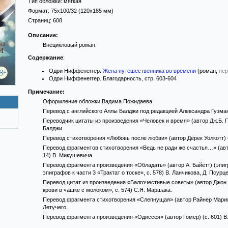
Тип обложки:
мягкая
Формат:
75x100/32
(120x185 мм)
Страниц:
608
Описание:
Внецикловый роман.
Содержание
:
Одри Ниффенеггер.
Жена путешественника во времени
(роман,
пер
Одри Ниффенеггер. Благодарность, стр. 603-604
Примечание:
Оформление обложки Вадима Пожидаева.
Перевод с английского Аллы Балджи под редакцией Александра Гузман
Переводчик цитаты из произведения «Человек и время» (автор Дж.Б. При
Балджи.
Перевод стихотворения «Любовь после любви» (автор Дерек Уолкотт) (о
Перевод фрагментов стихотворения «Ведь не ради же счастья…» (авто
14) В. Микушевича.
Перевод фрагмента произведения «Обладать» (автор А. Байетт) (эпигра
эпиграфов к части 3 «Трактат о тоске», с. 578) В. Ланчикова, Д. Псурц
Перевод цитат из произведения «Балгочестивые советы» (автор Джон Д
крови в чашке с молоком», с. 574) С.Я. Маршака.
Перевод фрагмента стихотворения «Слепнущая» (автор Райнер Мария Ри
Летучего.
Перевод фрагмента произведения «Одиссея» (автор Гомер) (с. 601) В