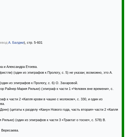
евод
А. Балджи
), стр. 5-601
а и Александра Етоева.
стли) (один из эпиграфов к Прологу, с. 5) не указан; возможно, это А.
дин из эпиграфов к Прологу, с. 6) О. Захаровой.
р Райнер Мария Рильке) (эпиграф к части 1 «Человек вне времени», с.
ф к части 2 «Капля крови в чашке с молоком», с. 330, и один из
ева.
онн) (цитаты к разделу «Канун Нового года, часть вторая» части 2 «Капля
льке) (один из эпиграфов к части 3 «Трактат о тоске», с. 578) В.
. Вересаева.