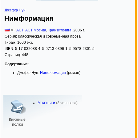
Джефф Нун
Нимформация
М.:
АСТ
,
АСТ Москва
,
Транзиткнига
,
2006
г.
Серия:
Классическая и современная проза
Тираж:
1000 экз.
ISBN:
5-17-032088-4, 5-9713-0396-1, 5-9578-2301-5
Страниц:
448
Содержание
:
Джефф Нун.
Нимформация
(роман)
Мои книги
(3 человека)
Книжные
полки