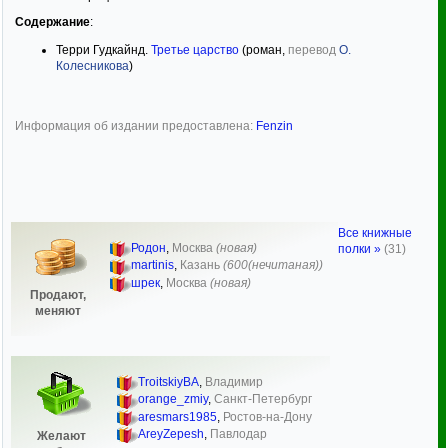
Содержание
:
Терри Гудкайнд.
Третье царство
(роман,
перевод
О.
Колесникова
)
Информация об издании предоставлена:
Fenzin
Все книжные
Родон
,
Москва
(новая)
полки »
(31)
martinis
,
Казань
(600(нечитаная))
шрек
,
Москва
(новая)
Продают,
меняют
TroitskiyBA
,
Владимир
orange_zmiy
,
Санкт-Петербург
aresmars1985
,
Ростов-на-Дону
AreyZepesh
,
Павлодар
Желают