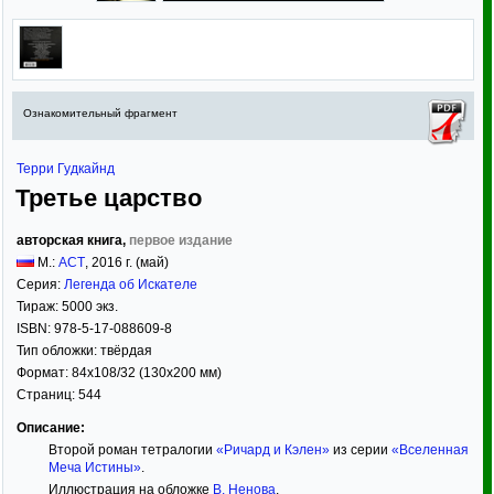
Ознакомительный фрагмент
Терри Гудкайнд
Третье царство
авторская книга,
первое издание
М.:
АСТ
,
2016
г. (май)
Серия:
Легенда об Искателе
Тираж:
5000 экз.
ISBN:
978-5-17-088609-8
Тип обложки:
твёрдая
Формат:
84x108/32
(130x200 мм)
Страниц:
544
Описание:
Второй роман тетралогии
«Ричард и Кэлен»
из серии
«Вселенная
Меча Истины»
.
Иллюстрация на обложке
В. Ненова
.