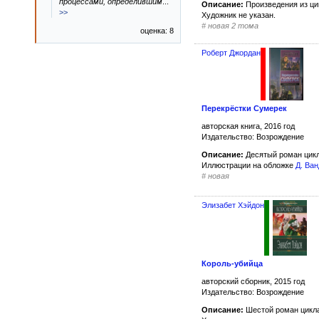
процессами, определившим
...
Описание:
Произведения из ц
>>
Художник не указан.
#
новая 2 тома
оценка: 8
Роберт Джордан
Перекрёстки Сумерек
авторская книга, 2016 год
Издательство: Возрождение
Описание:
Десятый роман цик
Иллюстрации на обложке
Д. Ва
#
новая
Элизабет Хэйдон
Король-убийца
авторский сборник, 2015 год
Издательство: Возрождение
Описание:
Шестой роман цикл