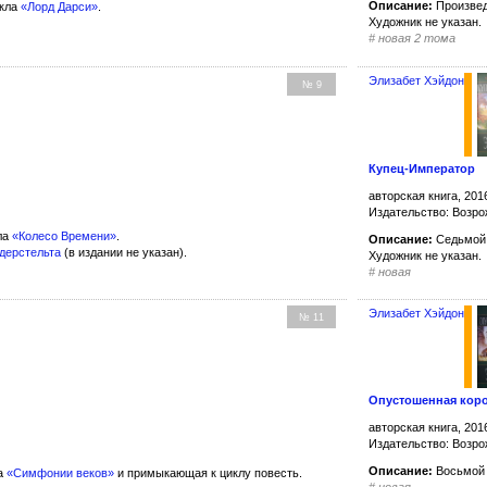
Описание:
Произвед
икла
«Лорд Дарси»
.
Художник не указан.
#
новая 2 тома
Элизабет Хэйдон
№ 9
Купец-Император
авторская книга, 201
Издательство: Возр
ла
«Колесо Времени»
.
Описание:
Седьмой
ндерстельта
(в издании не указан).
Художник не указан.
#
новая
Элизабет Хэйдон
№ 11
Опустошенная кор
авторская книга, 201
Издательство: Возр
Описание:
Восьмой 
а
«Симфонии веков»
и примыкающая к циклу повесть.