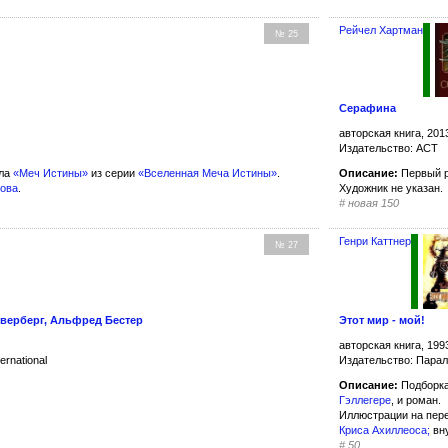
Рейчел Хартман
№ 25
Серафина
авторская книга, 201
Издательство: АСТ
кла
«Меч Истины»
из серии
«Вселенная Меча Истины»
.
Описание:
Первый 
нова
.
Художник не указан.
#
новая 150
Генри Каттнер
№ 27
верберг, Альфред Бестер
Этот мир - мой!
авторская книга, 199
rnational
Издательство: Пара
Описание:
Подборка
Гэллегере
, и роман.
Иллюстрации на пер
Криса Ахиллеоса
;
вн
#
50