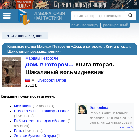
ЛАБОРАТОРИЯ
ФАНТАСТИКИ
поиск по жанру
расширенный
◄ страница издания
Книжные полки Мариам Петросян «Дом, в котором… Книга вторая.
Шакалиный восьмидневник»
Мариам Петросян
Дом, в котором…
Книга вторая.
Шакалиный восьмидневник
М.:
Livebook/Гаятри
2012 г.
Книжные полки посетителей:
Мои книги
(13 человек)
Serpentina
Russian Sci-Fi · Fantasy · Horror
Россия, Санкт-Петербург
(1 человек)
Добавила: 12 января 2018 г.
Библиотека: твердая обложка
(1
Заходила: 12 января 2018 г.
человек)
к полке >
Есть
(1 человек)
Залежи бумажной руды
(1