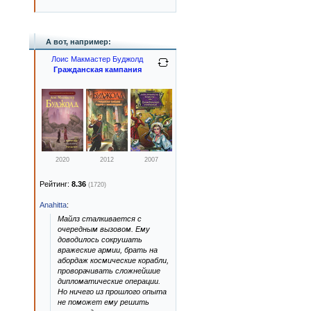
А вот, например:
Лоис Макмастер Буджолд
Гражданская кампания
2020
2012
2007
Рейтинг:
8.36
(1720)
Anahitta
:
Майлз сталкивается с
очередным вызовом. Ему
доводилось сокрушать
вражеские армии, брать на
абордаж космические корабли,
проворачивать сложнейшие
дипломатические операции.
Но ничего из прошлого опыта
не поможет ему решить