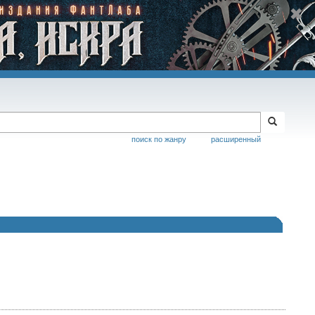
поиск по жанру
расширенный