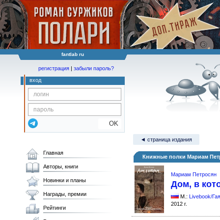
fantlab ru
регистрация
|
забыли пароль?
вход
OK
◄ страница издания
Главная
Книжные полки Мариам Пет
Авторы, книги
Мариам Петросян
Новинки и планы
Дом, в ко
Награды, премии
М.:
Livebook/Га
2012 г.
Рейтинги