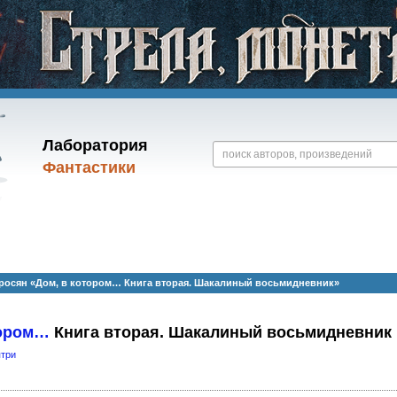
Лаборатория
Фантастики
росян «Дом, в котором… Книга вторая. Шакалиный восьмидневник»
тором…
Книга вторая. Шакалиный восьмидневник
ятри