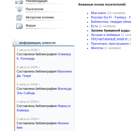
Рекомендации
Книжные полки посетителей:
Посетители
Мои книги
(13 человек)
Авторские колонки
Russian Sci-Fi · Fantasy · 
Библиотека: твердая обло
Форум
Есть
(1 человек)
Залежи бумажной руды
Лучшие и любимые
(1 чел
ПРОЧИТАННЫЕ КНИГИ
(
информация, новости
Прочитано, прослушанно
Фентези
(1 человек)
7 августа 2026 г.
Составлена библиография
Оливера
К. Лэнгмида
6 августа 2026 г.
Составлена библиография
Вероники
Дж. Генри
5 августа 2026 г.
Составлена библиография
Махмуда
Эль-Сайеда
4 августа 2026 г.
Составлена библиография
Маркуса
Кливера
3 августа 2026 г.
Составлена библиография
Моники
Ким