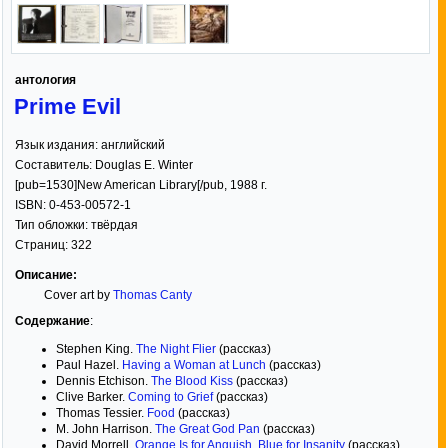
антология
Prime Evil
Язык издания:
английский
Составитель:
Douglas E. Winter
[pub=1530]New American Library[/pub
,
1988
г.
ISBN:
0-453-00572-1
Тип обложки:
твёрдая
Страниц:
322
Описание:
Cover art by
Thomas Canty
Содержание
:
Stephen King.
The Night Flier
(рассказ)
Paul Hazel.
Having a Woman at Lunch
(рассказ)
Dennis Etchison.
The Blood Kiss
(рассказ)
Clive Barker.
Coming to Grief
(рассказ)
Thomas Tessier.
Food
(рассказ)
M. John Harrison.
The Great God Pan
(рассказ)
David Morrell.
Orange Is for Anguish, Blue for Insanity
(рассказ)