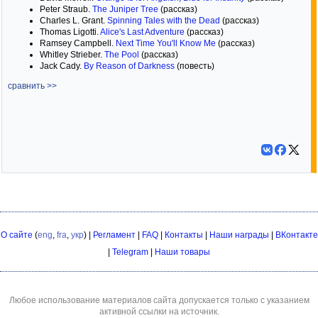
Peter Straub.
The Juniper Tree
(рассказ)
Charles L. Grant.
Spinning Tales with the Dead
(рассказ)
Thomas Ligotti.
Alice's Last Adventure
(рассказ)
Ramsey Campbell.
Next Time You'll Know Me
(рассказ)
Whitley Strieber.
The Pool
(рассказ)
Jack Cady.
By Reason of Darkness
(повесть)
сравнить >>
О сайте
(
eng
,
fra
,
укр
) |
Регламент
|
FAQ
|
Контакты
|
Наши награды
|
ВКонтакте
|
Telegram
|
Наши товары
Любое использование материалов сайта допускается только с указанием
активной ссылки на источник.