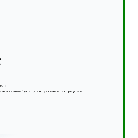
4
6
асти.
на мелованной бумаге, с авторскими иллюстрациями.