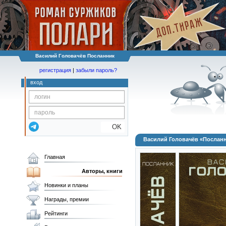
Василий Головачёв Посланник
регистрация
|
забыли пароль?
вход
OK
Василий Головачёв «Послан
Главная
Авторы, книги
Новинки и планы
Награды, премии
Рейтинги