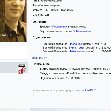
ISBN:
978-5-699-91969-7
Тип обложки:
твёрдая
Формат:
84x108/32
(130x200 мм)
Страниц:
928
Описание:
Дилогия
«Посланник»
в одном томе.
Внутренние иллюстрации
В. Головачёва
.
Содержание
:
Василий Головачёв.
Посланник
(роман), стр. 7-338
Василий Головачёв.
Вирус тьмы
(роман), стр. 339-60
Василий Головачёв.
Избавитель
(роман), стр. 605-92
сравнить >>
Примечание:
В этом издании роман «Посланник» был поделён на 2 ч
Между страницами 448 и 449, вставка из 8-ми листов 
Подписано в печать 17.08.2016.
Информация об издании предоставлена:
kvn1967