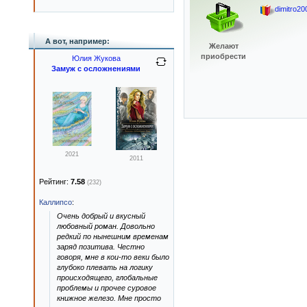
dimitro20
А вот, например:
Желают
приобрести
Юлия Жукова
Замуж с осложнениями
2021
2011
Рейтинг:
7.58
(232)
Каллипсо
:
Очень добрый и вкусный
любовный роман. Довольно
редкий по нынешним временам
заряд позитива. Честно
говоря, мне в кои-то веки было
глубоко плевать на логику
происходящего, глобальные
проблемы и прочее суровое
книжное железо. Мне просто