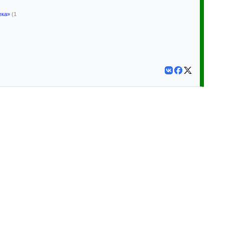
ека»
(1