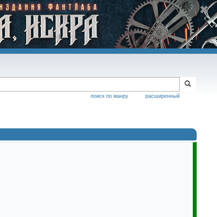
поиск по жанру
расширенный