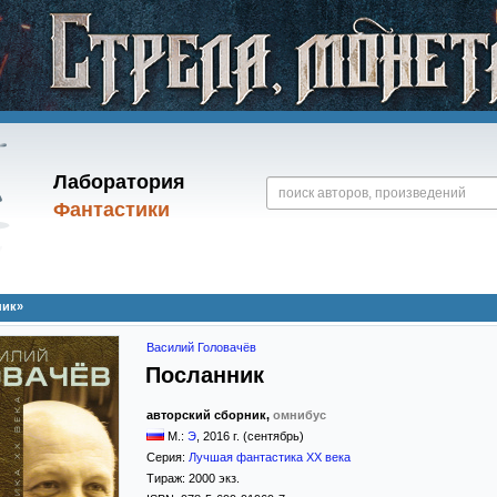
Лаборатория
Фантастики
ник»
Василий Головачёв
Посланник
авторский сборник,
омнибус
М.:
Э
,
2016
г. (сентябрь)
Серия:
Лучшая фантастика XX века
Тираж:
2000 экз.