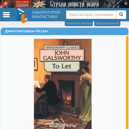
ЛАБОРАТОРИЯ
ФАНТАСТИКИ
поиск по жанру
расширенный
Джон Голсуорси «To Let»