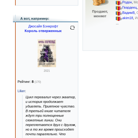
Родон
,
Мо
Гвардеец
Продают,
ВадимВ
,
меняют
akim18
,
И
А вот, например:
...
Джосайя Бэнкрофт
Король отверженных
2021
Рейтинг:
8
(170)
Lilian
:
Цикл перевалил через экватор,
и история продолжает
удивлять. Приятное чувство.
В третьей книге читателя
ждут три полноценные
сюжетные линии. Они
переплетаются друг с другом,
но в то же время происходят
почти параллельно. Что