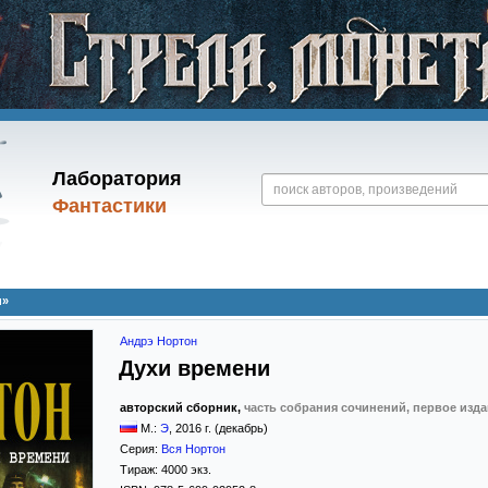
Лаборатория
Фантастики
и»
Андрэ Нортон
Духи времени
авторский сборник,
часть собрания сочинений, первое изд
М.:
Э
,
2016
г. (декабрь)
Серия:
Вся Нортон
Тираж:
4000 экз.