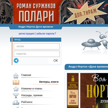
Андрэ Нортон Духи времени
регистрация
|
забыли пароль?
вход
OK
Андрэ Нортон «Духи времен
Главная
Авторы, книги
Новинки и планы
Награды, премии
Рейтинги