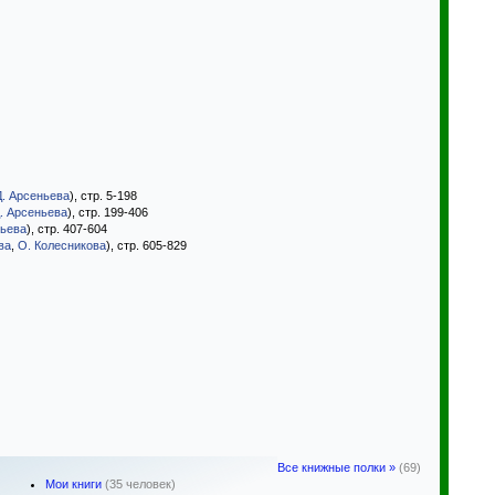
Д. Арсеньева
), стр. 5-198
. Арсеньева
), стр. 199-406
ньева
), стр. 407-604
ва
,
О. Колесникова
), стр. 605-829
Все книжные полки »
(69)
Мои книги
(35 человек)