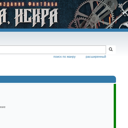
поиск по жанру
расширенный
ание