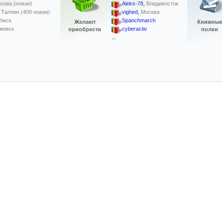
сква
(новая)
Aleks-78
,
Владивосток
,
Таллин
(400 новая)
vighed
,
Москва
Омск
Spanchmarch
Желают
Книжны
жевск
cyberactiv
приобрести
полки
...