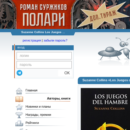
Suzanne Collins Los Juegos ...
регистрация
|
забыли пароль?
вход
OK
Suzanne Collins «Los Juegos 
Главная
Авторы, книги
Новинки и планы
Награды, премии
Рейтинги