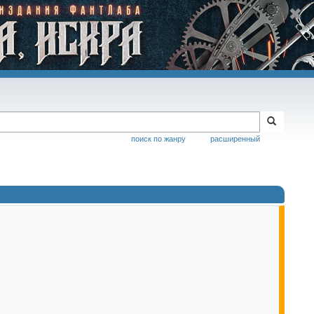
поиск по жанру
расширенный