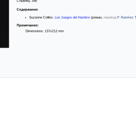
Страниц:
396
Содержание
:
Suzanne Collins.
Los Juegos del Hambre
(роман,
перевод
P. Ramírez T
Примечание:
Dimensions: 137x212 mm