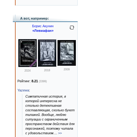
А вот, например:
Борис Акунин
«Левиафан»
2009
2018
2024
Рейтинг:
8.21
(3399)
Yazewa
:
Симпатичная история, в
которой интересна не
столько детективная
составляющая, сколько букет
типажей. Вообще, люблю
ситуации с ограниченным
пространством действия для
персонажей, поэтому читала
с удовольствием.
...
>>