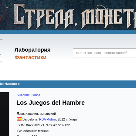
Лаборатория
Фантастики
del Hambre »
Suzanne Collins
Los Juegos del Hambre
Язык издания:
испанский
Barcelona:
RBA Molino
,
2012
г. (март)
ISBN:
8427202121, 9788427202122
Тип обложки:
мягкая