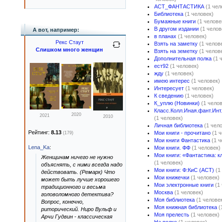
АСТ_ФАНТАСТИКА
(1 чел
Библиотека
(1 человек)
Бумажные книги
(1 челове
В другом издании
(1 челов
А вот, например:
в планах
(1 человек)
Рекс Стаут
Взять на заметку
(1 челов
Слишком много женщин
Взять на земетку
(1 челов
Дополнительная полка
(1 
ест92
(1 человек)
жду
(1 человек)
имею интерес
(1 человек)
Интересует
(1 человек)
К сведению
(1 человек)
К_уплю (Новинки)
(1 чело
Класс.Колл.Иная.фант.Инт
2020
2021
2010
(1 человек)
Личная библиотека
(1 чел
Рейтинг:
8.13
Мои книги - прочитано
(1 
(179)
Мои книги Фантастика
(1 
Lena_Ka
:
Мои книги. ФФ
(1 человек)
Мои книги: «Фантастика: 
Женщинам ничего не нужно
(1 человек)
объяснять, с ними всегда надо
Мои книги: Ф:КиС (АСТ)
(1
действовать. (Ремарк) Что
Мои книжечки
(1 человек)
может быть лучше хорошего
Мои электронные книги
(1
традиционного и весьма
Москва
(1 человек)
головоломного детектива?
Моя библиотека
(1 челове
Вопрос, конечно,
Моя книжная библиотека
(
риторический. Ниро Вульф и
Моя прелесть
(1 человек)
Арчи Гудвин - классическая