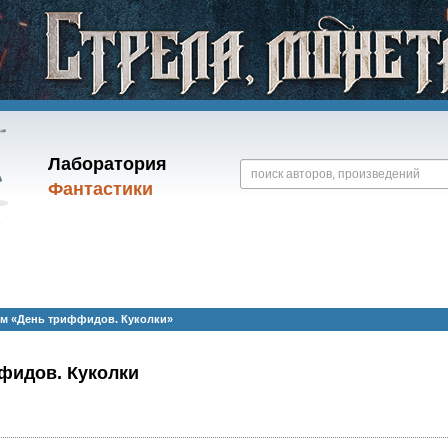
Лаборатория
Фантастики
м «День триффидов. Куколки»
фидов. Куколки