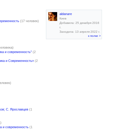
aldanare
Киев
овременность
(17 человек)
Добавила: 25 декабря 2016
г.
Заходила: 13 апреля 2022 г.
к полке >
человека)
ика и современность"
(2
сика и Современность»
(2
человек)
ков; С. Ярославцев
(1
)
ка и современность
(1