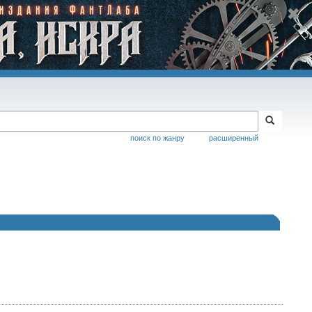
поиск по жанру
расширенный