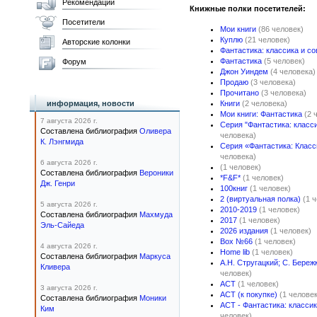
Рекомендации
Книжные полки посетителей:
Посетители
Мои книги
(86 человек)
Куплю
(21 человек)
Авторские колонки
Фантастика: классика и с
Фантастика
(5 человек)
Форум
Джон Уиндем
(4 человека)
Продаю
(3 человека)
Прочитано
(3 человека)
информация, новости
Книги
(2 человека)
Мои книги: Фантастика
(2 
7 августа 2026 г.
Серия "Фантастика: класс
Составлена библиография
Оливера
человека)
К. Лэнгмида
Серия «Фантастика: Клас
человека)
6 августа 2026 г.
(1 человек)
Составлена библиография
Вероники
*F&F*
(1 человек)
Дж. Генри
100книг
(1 человек)
2 (виртуальная полка)
(1 
5 августа 2026 г.
2010-2019
(1 человек)
Составлена библиография
Махмуда
2017
(1 человек)
Эль-Сайеда
2026 издания
(1 человек)
Box №66
(1 человек)
4 августа 2026 г.
Home lib
(1 человек)
Составлена библиография
Маркуса
А.Н. Стругацкий; С. Береж
Кливера
человек)
АСТ
(1 человек)
3 августа 2026 г.
АСТ (к покупке)
(1 человек
Составлена библиография
Моники
АСТ - Фантастика: класси
Ким
человек)