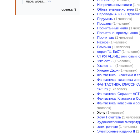
На полке
(1 человек)
пара: мозг,
...
>>
Непрочитанные книги
(1 ч
оценка: 9
Обязательные хотелки
(1 
Переводы А. и Б. Стругац
Подумать
(1 человек)
Проданы
(1 человек)
Прочитанные книги
(1 чел
Прочитано, прослушанно
Прочитать
(1 человек)
Разное
(1 человек)
Рамочка
(1 человек)
серия "Ф: КиС"
(1 человек)
СТРУГАЦКИЕ: они, сами, с 
Уже есть!
(1 человек)
Уже есть...
(1 человек)
Уиндем Джон
(1 человек)
Фантастика - классика и 
Фантастика : классика и 
ФАНТАСТИКА. КЛАССИКА
"АСТ")
(1 человек)
Фантастика. Серии от АСТ
Фантастика: Классика и 
Фантастика: классика и с
человек)
Хочу
(1 человек)
Хочу Почитать
(1 человек)
Художественная литерату
электронные
(1 человек)
Электронные издания II
(1