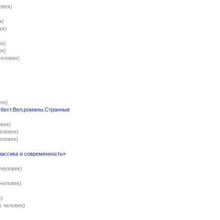
овек)
к)
ек)
ек)
ек)
человек)
век)
.бест.Вел.романы.Странные
овек)
человек)
человек)
классика и современность»
 человек)
 человек)
к)
1 человек)