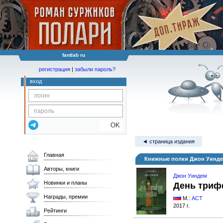
fantlab ru
регистрация
|
забыли пароль?
вход
OK
◄ страница издания
Главная
Книжные полки Джон Уинде
Авторы, книги
Джон Уиндем
Новинки и планы
День триф
Награды, премии
М.:
АСТ
2017 г.
Рейтинги