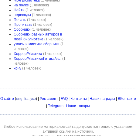
Моя Бібліотека
(1 человек)
на полке
(1 человек)
Найти
(1 человек)
переводы
(1 человек)
Печать
(1 человек)
Прочитать
(1 человек)
Сборники
(1 человек)
Сборники разных авторов в
моей библиотеке
(1 человек)
ужасы и мистика сборники
(1
человек)
Хоррор/Мистика
(1 человек)
Хоррор/Мистика/Готика/etc.
(1
человек)
хочу
(1 человек)
О сайте
(
eng
,
fra
,
укр
) |
Регламент
|
FAQ
|
Контакты
|
Наши награды
|
ВКонтакте
|
Telegram
|
Наши товары
Любое использование материалов сайта допускается только с указанием
активной ссылки на источник.