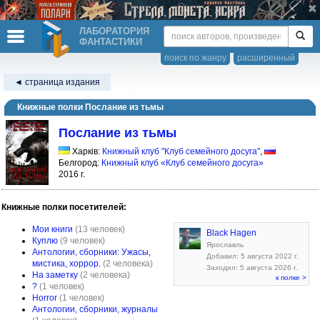
ЛАБОРАТОРИЯ
ФАНТАСТИКИ
поиск по жанру
расширенный
◄ страница издания
Книжные полки Послание из тьмы
Послание из тьмы
Харків:
Книжный клуб "Клуб семейного досуга"
,
Белгород:
Книжный клуб «Клуб семейного досуга»
2016 г.
Книжные полки посетителей:
Мои книги
(13 человек)
Black Hagen
Куплю
(9 человек)
Ярославль
Антологии, сборники: Ужасы,
Добавил: 5 августа 2022 г.
мистика, хоррор.
(2 человека)
Заходил: 5 августа 2026 г.
На заметку
(2 человека)
к полке >
?
(1 человек)
Horror
(1 человек)
Антологии, сборники, журналы