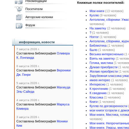
Рекомендации
Книжные полки посетителей:
Посетители
Мои книги
(13 человек)
Куплю
(9 человек)
Авторские колонки
Антологии, сборники: Ужас
человека)
Форум
На заметку
(2 человека)
?
(1 человек)
Horror
(1 человек)
Антологии, сборники, жур
информация, новости
Библиотека
(1 человек)
7 августа 2026 г.
Было
(1 человек)
Составлена библиография
Оливера
Весьма интересненько
(1 
К. Лэнгмида
Взять на заметку
(1 челов
Готика, мистика
(1 человек
6 августа 2026 г.
Думаю приобрести
(1 чело
Составлена библиография
Вероники
Желаю приобрести
(1 чел
Дж. Генри
Зарубежная классика ужа
имею интерес
(1 человек)
5 августа 2026 г.
Интересно
(1 человек)
Составлена библиография
Махмуда
К прочтению
(1 человек)
Эль-Сайеда
К сведению
(1 человек)
Классика
(1 человек)
4 августа 2026 г.
Книги
(1 человек)
Составлена библиография
Маркуса
Куплю по договоренности
Кливера
мои книги \сгорели с домо
Мои книги. Мистика, готика
3 августа 2026 г.
человек)
Составлена библиография
Моники
Мои книги. Непрочитанны
Ким
Мои книги. Ужасы, мистика