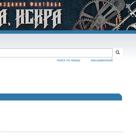
поиск по жанру
расширенный