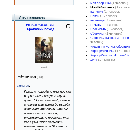
мои сборники
(1 человек)
Моя Бібліотека
(1 челове
на полке
(1 человек)
Найти
(1 человек)
А вот, например:
переводы
(1 человек)
Брайан Макклеллан
Печать
(1 человек)
Кровавый поход
Прочитать
(1 человек)
Сборники
(1 человек)
Сборники разных авторов 
человек)
ужасы и мистика сборники
Хоррор/Мистика
(1 челове
Хоррор/Мистика/Готика/etc
хочу
(1 человек)
2015
Рейтинг:
8.09
(564)
gamarus
:
Прошло полгода, с тех пор как
я прочитал первую книгу из
цикла "Пороховой маг", смысл
оттягивать время до выхода
окончания трилогии, что бы
почитать всё залпом,
стремительно терялся, так
как я уже начал забывать
многие детали из "Кровавого