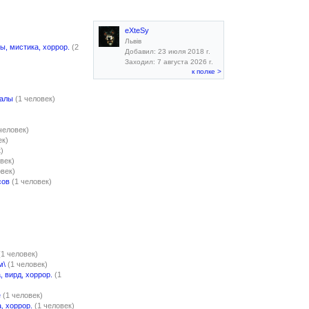
eXteSy
Львів
ы, мистика, хоррор.
(2
Добавил: 23 июля 2018 г.
Заходил: 7 августа 2026 г.
к полке >
налы
(1 человек)
человек)
ек)
)
век)
овек)
сов
(1 человек)
(1 человек)
м\
(1 человек)
, вирд, хоррор.
(1
е
(1 человек)
, хоррор.
(1 человек)