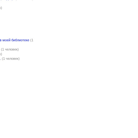
к)
в моей библиотеке
(1
(1 человек)
к)
.
(1 человек)