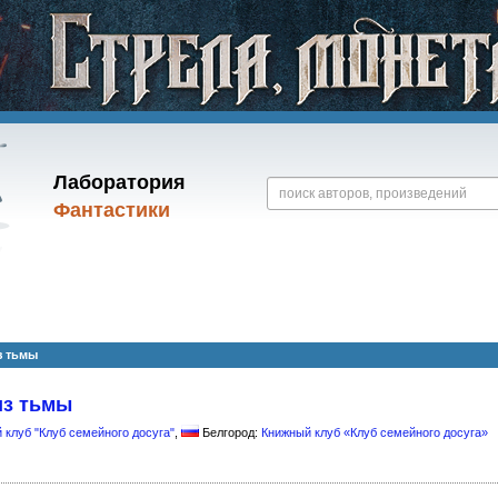
Лаборатория
Фантастики
з тьмы
из тьмы
 клуб "Клуб семейного досуга"
,
Белгород:
Книжный клуб «Клуб семейного досуга»