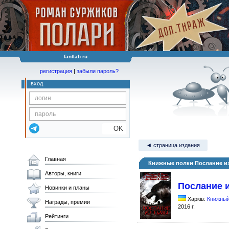
fantlab ru
регистрация
|
забыли пароль?
вход
OK
◄ страница издания
Главная
Книжные полки Послание и
Авторы, книги
Послание 
Новинки и планы
Харків:
Книжный
Награды, премии
2016 г.
Рейтинги