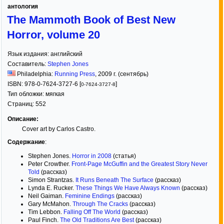
антология
The Mammoth Book of Best New
Horror, volume 20
Язык издания:
английский
Составитель:
Stephen Jones
Philadelphia:
Running Press
,
2009
г. (сентябрь)
ISBN:
978-0-7624-3727-6 [
]
0-7624-3727-8
Тип обложки:
мягкая
Страниц:
552
Описание:
Cover art by Carlos Castro.
Содержание
:
Stephen Jones.
Horror in 2008
(статья)
Peter Crowther.
Front-Page McGuffin and the Greatest Story Never
Told
(рассказ)
Simon Strantzas.
It Runs Beneath The Surface
(рассказ)
Lynda E. Rucker.
These Things We Have Always Known
(рассказ)
Neil Gaiman.
Feminine Endings
(рассказ)
Gary McMahon.
Through The Cracks
(рассказ)
Tim Lebbon.
Falling Off The World
(рассказ)
Paul Finch.
The Old Traditions Are Best
(рассказ)