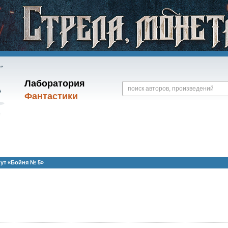
Лаборатория
Фантастики
ут «Бойня № 5»