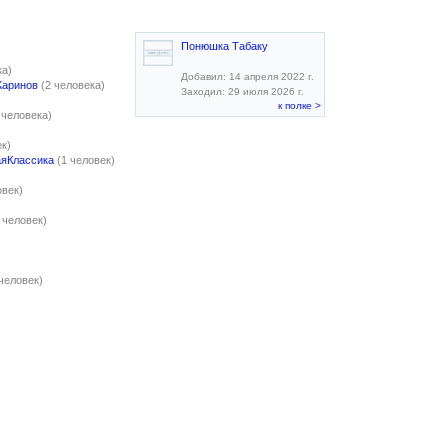
Понюшка Табаку
ка)
Добавил: 14 апреля 2022 г.
Жаринов
(2 человека)
Заходил: 29 июля 2026 г.
к полке >
 человека)
ек)
яКлассика
(1 человек)
овек)
 человек)
 человек)