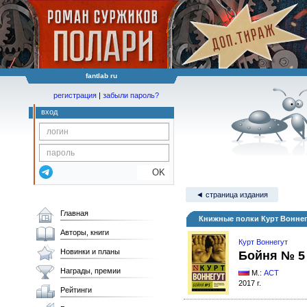
fantlab ru
регистрация
|
забыли пароль?
вход
OK
◄ страница издания
Главная
Книжные полки Курт Воннег
Авторы, книги
Курт Воннегут
Новинки и планы
Бойня № 5
Награды, премии
М.:
АСТ
2017 г.
Рейтинги