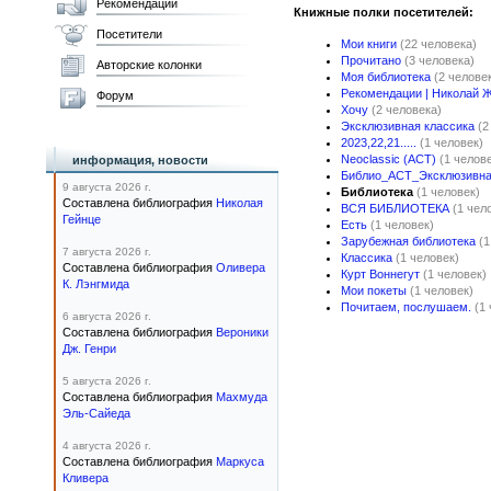
Рекомендации
Книжные полки посетителей:
Посетители
Мои книги
(22 человека)
Прочитано
(3 человека)
Авторские колонки
Моя библиотека
(2 челове
Рекомендации | Николай 
Форум
Хочу
(2 человека)
Эксклюзивная классика
(2
2023,22,21.....
(1 человек)
Neoclassic (АСТ)
(1 челов
информация, новости
Библио_АСТ_Эксклюзивна
9 августа 2026 г.
Библиотека
(1 человек)
Составлена библиография
Николая
ВСЯ БИБЛИОТЕКА
(1 чел
Гейнце
Есть
(1 человек)
Зарубежная библиотека
(1
7 августа 2026 г.
Классика
(1 человек)
Составлена библиография
Оливера
Курт Воннегут
(1 человек)
К. Лэнгмида
Мои покеты
(1 человек)
Почитаем, послушаем.
(1
6 августа 2026 г.
Составлена библиография
Вероники
Дж. Генри
5 августа 2026 г.
Составлена библиография
Махмуда
Эль-Сайеда
4 августа 2026 г.
Составлена библиография
Маркуса
Кливера