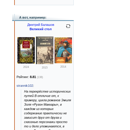
А вот, например:
Дмитрий Балашов
Великий стол
2014
2024
2015
Рейтинг:
8.81
(138)
strannik102
:
На перекрёстке исторических
путей В отличие от, к
примеру, цикла романов Эмиля
Золя «Ругон Маккары», в
каждом из которых
содержание практически не
зависит друг от друга и
сквозные персонажи просто
то и дело упоминаются, в