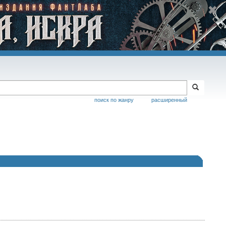
поиск по жанру
расширенный