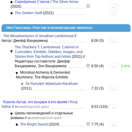
Серебряная Стрела
/
The Silver Arrow
(2020)
-
The Golden Swift
(2022)
-
Лев Гроссман. Участие в межавторских проектах
The Misadventures of Jonathan Lambshead
//
Автор: Джефф Вандермеер
8.00 (5)
-
The Thackery T. Lambshead. Cabinet of
Curiosities: Exhibits, Oddities, Images, and
Stories from Top Authors and Artists
(2011)
//
Редакторы-составители: Джефф
Вандермеер, Энн Вандермеер
8.50 (4)
1 отз.
-
Microbial Alchemy & Demented
Machinery: The Mignola Exhibits
Sir Ranulph Wykeham-Rackham
(2011)
7.33 (3)
-
Король Артур, его рыцари и его время
/
King
Arthur
//
межавторский цикл
8.53 (103)
-
Циклы произведений и отдельные
романы
//
межавторский цикл
The Bright Sword
(2024)
7.75 (4)
-