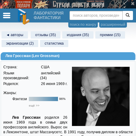
ЛАБОРАТОРИЯ
ФАНТАСТИКИ
поиск по жанру
расширенный
◄ авторы
отзывы (35)
издания (35)
премии (15)
экранизации (2)
статистика
Лев Гроссман (Lev Grossman)
Страна:
США
Языки
английский
произведений:
(34)
Родился:
26 июня 1969 г.
Жанры:
Фэнтези
96%
ещё >>
Лев Гроссман
родился 26
июня 1969 года в семье двух
профессоров английского. Вырос он
в Лексингтоне, штат Массачусетс. В 1991 году, получив диплом в области