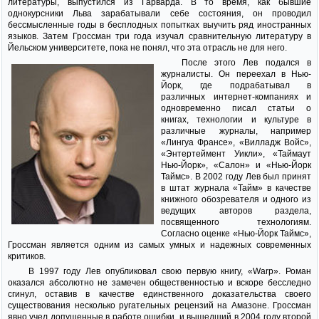
литературы, выпустился из Гарварда. В то время, как бывшие
однокурсники Льва зарабатывали себе состояния, он проводил
бессмысленные годы в бесплодных попытках выучить ряд иностранных
языков. Затем Гроссман три года изучал сравнительную литературу в
Йельском университете, пока не понял, что эта отрасль не для него.
После этого Лев подался в
журналисты. Он переехал в Нью-
Йорк, где подрабатывал в
различных интернет-компаниях и
одновременно писал статьи о
книгах, технологии и культуре в
различные журналы, например
«Лингуа Франсе», «Вилладж Войс»,
«Энтертеймент Уикли», «Таймаут
Нью-Йорк», «Салон» и «Нью-Йорк
Таймс». В 2002 году Лев был принят
в штат журнала «Тайм» в качестве
книжного обозревателя и одного из
ведущих авторов раздела,
посвященного технологиям.
Согласно оценке «Нью-Йорк Таймс»,
Гроссман является одним из самых умных и надежных современных
критиков.
В 1997 году Лев опубликовал свою первую книгу, «Warp». Роман
оказался абсолютно не замечен общественностью и вскоре бесследно
сгинул, оставив в качестве единственного доказательства своего
существования несколько ругательных рецензий на Амазоне. Гроссман
явно учел допущенные в работе ошибки, и вышедший в 2004 году второй