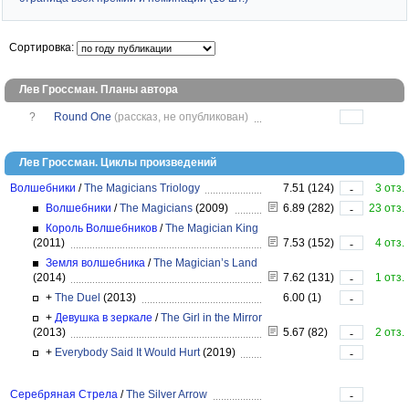
Сортировка:
Лев Гроссман. Планы автора
?
Round One
(рассказ, не опубликован)
Лев Гроссман. Циклы произведений
Волшебники
/
The Magicians Triology
7.51 (124)
3 отз.
-
Волшебники
/
The Magicians
(2009)
6.89 (282)
23 отз.
-
Король Волшебников
/
The Magician King
(2011)
7.53 (152)
4 отз.
-
Земля волшебника
/
The Magician’s Land
(2014)
7.62 (131)
1 отз.
-
+
The Duel
(2013)
6.00 (1)
-
+
Девушка в зеркале
/
The Girl in the Mirror
(2013)
5.67 (82)
2 отз.
-
+
Everybody Said It Would Hurt
(2019)
-
Серебряная Стрела
/
The Silver Arrow
-