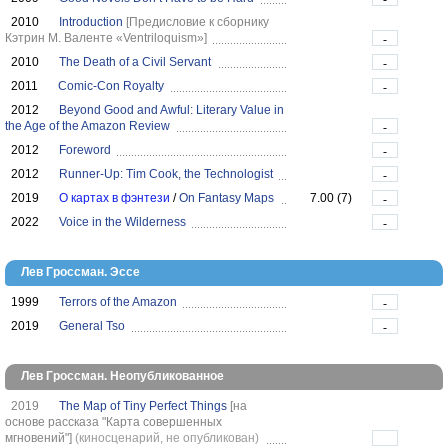
2010
Introduction
[Предисловие к сборнику
Кэтрин М. Валенте «Ventriloquism»]
-
2010
The Death of a Civil Servant
-
2011
Comic-Con Royalty
-
2012
Beyond Good and Awful: Literary Value in
the Age of the Amazon Review
-
2012
Foreword
-
2012
Runner-Up: Tim Cook, the Technologist
-
2019
О картах в фэнтези
/
On Fantasy Maps
7.00 (7)
-
2022
Voice in the Wilderness
-
Лев Гроссман. Эссе
1999
Terrors of the Amazon
-
2019
General Tso
-
Лев Гроссман. Неопубликованное
2019
The Map of Tiny Perfect Things
[на
основе рассказа "Карта совершенных
мгновений"]
(киносценарий, не опубликован)