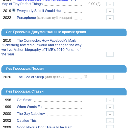
Map of Tiny Perfect Things
9.00 (2)
-
2019
Everybody Said It Would Hurt
-
2022
Persephone
(сетевая публикация)
-
Лев Гроссман. Документальные произведения
2010
The Connector: How Facebook's Mark
Zuckerberg rewired our world and changed the way
we live: A short biography of TIME's 2010 Person of
the Year
-
Лев Гроссман. Поэзия
2026
The God of Sleep
(для детей)
-
Лев Гроссман. Статьи
1998
Get Smart
-
1999
When Words Fail
-
2000
The Gay Nabokov
-
2002
Catalog This
-
2009
Good Novels Don’t Have to be Hard
-