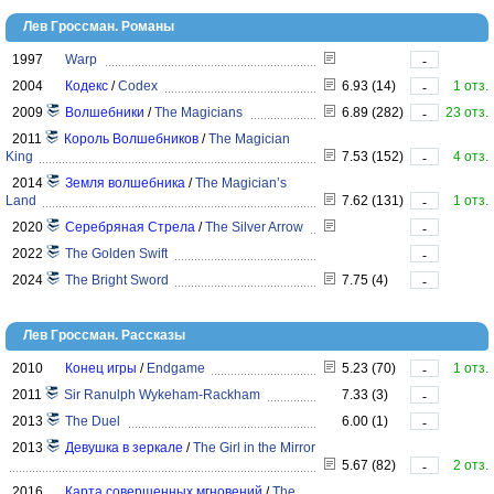
Лев Гроссман. Романы
1997
Warp
-
2004
Кодекс
/
Codex
6.93 (14)
1 отз.
-
2009
Волшебники
/
The Magicians
6.89 (282)
23 отз.
-
2011
Король Волшебников
/
The Magician
King
7.53 (152)
4 отз.
-
2014
Земля волшебника
/
The Magician’s
Land
7.62 (131)
1 отз.
-
2020
Серебряная Стрела
/
The Silver Arrow
-
2022
The Golden Swift
-
2024
The Bright Sword
7.75 (4)
-
Лев Гроссман. Рассказы
2010
Конец игры
/
Endgame
5.23 (70)
1 отз.
-
2011
Sir Ranulph Wykeham-Rackham
7.33 (3)
-
2013
The Duel
6.00 (1)
-
2013
Девушка в зеркале
/
The Girl in the Mirror
5.67 (82)
2 отз.
-
2016
Карта совершенных мгновений
/
The