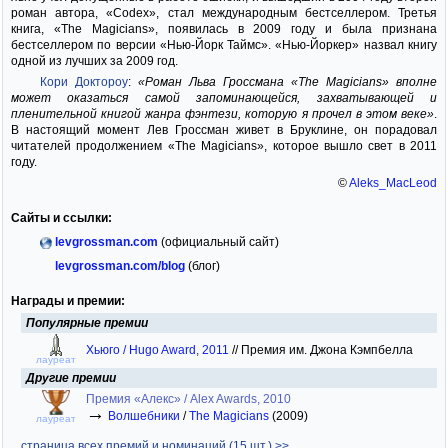
роман автора, «Codex», стал международным бестселлером. Третья
книга, «The Magicians», появилась в 2009 году и была признана
бестселлером по версии «Нью-Йорк Таймс». «Нью-Йоркер» назвал книгу
одной из лучших за 2009 год.
Кори Доктороу
:
«Роман Льва Гроссмана «The Magicians» вполне
может оказаться самой запоминающейся, захватывающей и
пленительной книгой жанра фэнтези, которую я прочел в этом веке»
.
В настоящий момент Лев Гроссман живет в Бруклине, он порадовал
читателей продолжением «The Magicians», которое вышло свет в 2011
году.
©
Aleks_MacLeod
Сайты и ссылки:
levgrossman.com
(официальный сайт)
levgrossman.com/blog
(блог)
Награды и премии:
Популярные премии
Хьюго / Hugo Award, 2011
//
Премия им. Джона Кэмпбелла
лауреат
Другие премии
Премия «Алекс» / Alex Awards, 2010
→
Волшебники
/
The Magicians
(2009)
лауреат
страница всех премий и номинаций (15 шт.) >>