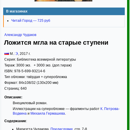
В магазинах
Читай Город — 725 руб
Александр Чудаков
Ложится мгла на старые ступени
М.:
Э
,
2017
г.
Серия:
Библиотека всемирной литературы
Тираж:
3000 экз. + 3000 экз. (доп.тираж)
ISBN:
978-5-699-93214-6
Тип обложки:
твёрдая
+ суперобложка
Формат:
84x108/32
(130x200 мм)
Страниц:
640
Описание:
Внецикловый роман.
Иллюстрации на суперобложке — фрагменты работ
К. Петрова-
Водкина
и
Михаила Гермашева
.
Содержание
:
Мариэтта Чудакова.
Предисловие
, стр. 7-8