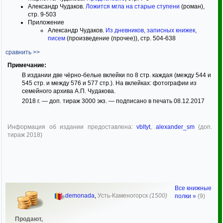
Александр Чудаков.
Ложится мгла на старые ступени
(роман),
стр. 9-503
Приложение
Александр Чудаков.
Из дневников, записных книжек,
писем
(произведение (прочее)), стр. 504-638
сравнить >>
Примечание:
В издании две чёрно-белые вклейки по 8 стр. каждая (между 544 и
545 стр. и между 576 и 577 стр.). На вклейках: фотографии из
семейного архива А.П. Чудакова.
2018 г. — доп. тираж 3000 экз. — подписано в печать 08.12.2017
Информация об издании предоставлена:
vbltyt
,
alexander_sm
(доп.
тираж 2018)
Все книжные
demonada
,
Усть-Каменогорск
(1500)
полки »
(9)
Продают,