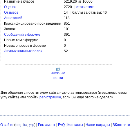
Развитие в классе
5219.26 из 10000
Оценок
2720 |
статистика
Отзывов
14 | баллы за отзывы: 46
Аннотаций
118
Классифицировано произведений
851
Заявок
101
Сообщений в форуме
391
Новых тем в форуме
0
Новых опросов в форуме
0
Личных книжных полок
52
книжные
полки
Для общения с посетителем сайта нужно авторизоваться (в верхнем левом
углу сайта) или пройти
регистрацию
, если Вы ещё этого не сделали.
О сайте
(
eng
,
fra
,
укр
) |
Регламент
|
FAQ
|
Контакты
|
Наши награды
|
ВКонтакте