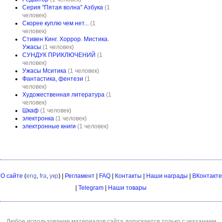
Серия "Пятая волна" Азбука
(1
человек)
Скорее куплю чем нет...
(1
человек)
Стивен Кинг. Хоррор. Мистика.
Ужасы
(1 человек)
СУНДУК ПРИКЛЮЧЕНИЙ
(1
человек)
Ужасы Мситика
(1 человек)
Фантастика, фентези
(1
человек)
Художественная литература
(1
человек)
Шкаф
(1 человек)
электронка
(1 человек)
электронные книги
(1 человек)
О сайте
(
eng
,
fra
,
укр
) |
Регламент
|
FAQ
|
Контакты
|
Наши награды
|
ВКонтакте
|
Telegram
|
Наши товары
Любое использование материалов сайта допускается только с указанием