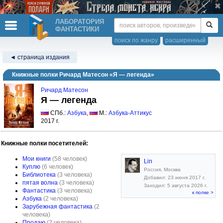
ЛАБОРАТОРИЯ
ФАНТАСТИКИ
поиск по жанру
расширенный
◄ страница издания
Книжные полки Ричард Матесон «Я — легенда»
Ричард Матесон
Я — легенда
СПб.:
Азбука
,
М.:
Азбука-Аттикус
2017 г.
Книжные полки посетителей:
Мои книги
(58 человек)
Lin
Куплю
(6 человек)
Россия, Москва
Библиотека
(3 человека)
Добавил: 23 июня 2017 г.
пятая волна
(3 человека)
Заходил: 5 августа 2026 г.
Фантастика
(3 человека)
к полке >
Азбука
(2 человека)
Зарубежная фантастика
(2
человека)
Продаю
(2 человека)