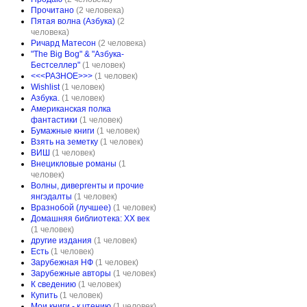
Прочитано
(2 человека)
Пятая волна (Азбука)
(2
человека)
Ричард Матесон
(2 человека)
"The Big Bog" & "Азбука-
Бестселлер"
(1 человек)
<<<РАЗНОЕ>>>
(1 человек)
Wishlist
(1 человек)
Азбука.
(1 человек)
Американская полка
фантастики
(1 человек)
Бумажные книги
(1 человек)
Взять на земетку
(1 человек)
ВИШ
(1 человек)
Внецикловые романы
(1
человек)
Волны, дивергенты и прочие
янгэдалты
(1 человек)
Вразнобой (лучшее)
(1 человек)
Домашняя библиотека: XX век
(1 человек)
другие издания
(1 человек)
Есть
(1 человек)
Зарубежная НФ
(1 человек)
Зарубежные авторы
(1 человек)
К сведению
(1 человек)
Купить
(1 человек)
Мои книги - к чтению
(1 человек)