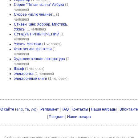
Серия "Пятая волна" Азбука
(1
человек)
Скорее куплю чем нет...
(1
человек)
Стивен Кинг. Хоррор. Мистика.
Ужасы
(1 человек)
СУНДУК ПРИКЛЮЧЕНИЙ
(1
человек)
Ужасы Мситика
(1 человек)
Фантастика, фентези
(1
человек)
Художественная литература
(1
человек)
Шкаф
(1 человек)
электронка
(1 человек)
электронные книги
(1 человек)
О сайте
(
eng
,
fra
,
укр
) |
Регламент
|
FAQ
|
Контакты
|
Наши награды
|
ВКонтакте
|
Telegram
|
Наши товары
Любое использование материалов сайта допускается только с указанием