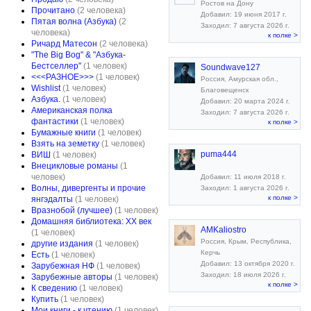
Ростов на Дону
Прочитано
(2 человека)
Добавил: 19 июня 2017 г.
Пятая волна (Азбука)
(2
Заходил: 7 августа 2026 г.
человека)
к полке >
Ричард Матесон
(2 человека)
"The Big Bog" & "Азбука-
Бестселлер"
(1 человек)
Soundwave127
<<<РАЗНОЕ>>>
(1 человек)
Россия, Амурская обл.,
Wishlist
(1 человек)
Благовещенск
Азбука.
(1 человек)
Добавил: 20 марта 2024 г.
Американская полка
Заходил: 7 августа 2026 г.
фантастики
(1 человек)
к полке >
Бумажные книги
(1 человек)
Взять на земетку
(1 человек)
puma444
ВИШ
(1 человек)
Внецикловые романы
(1
человек)
Добавил: 11 июля 2018 г.
Волны, дивергенты и прочие
Заходил: 1 августа 2026 г.
к полке >
янгэдалты
(1 человек)
Вразнобой (лучшее)
(1 человек)
Домашняя библиотека: XX век
AMKaliostro
(1 человек)
Россия, Крым, Республика,
другие издания
(1 человек)
Керчь
Есть
(1 человек)
Добавил: 13 октября 2020 г.
Зарубежная НФ
(1 человек)
Заходил: 18 июля 2026 г.
Зарубежные авторы
(1 человек)
к полке >
К сведению
(1 человек)
Купить
(1 человек)
Мои книги - к чтению
(1 человек)