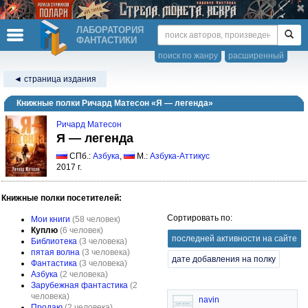
ЛАБОРАТОРИЯ
ФАНТАСТИКИ
поиск по жанру
расширенный
◄ страница издания
Книжные полки Ричард Матесон «Я — легенда»
Ричард Матесон
Я — легенда
СПб.:
Азбука
,
М.:
Азбука-Аттикус
2017 г.
Книжные полки посетителей:
Сортировать по:
Мои книги
(58 человек)
Куплю
(6 человек)
последней активности на сайте
Библиотека
(3 человека)
пятая волна
(3 человека)
дате добавления на полку
Фантастика
(3 человека)
Азбука
(2 человека)
Зарубежная фантастика
(2
человека)
navin
Продаю
(2 человека)