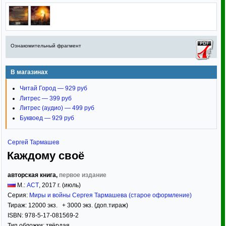
Ознакомительный фрагмент
В магазинах
Читай Город — 929 руб
Литрес — 399 руб
Литрес (аудио) — 499 руб
Буквоед — 929 руб
Сергей Тармашев
Каждому своё
авторская книга,
первое издание
М.:
АСТ
,
2017
г. (июль)
Серия:
Миры и войны Сергея Тармашева (старое оформление)
Тираж:
12000 экз. + 3000 экз. (доп.тираж)
ISBN:
978-5-17-081569-2
Тип обложки:
твёрдая