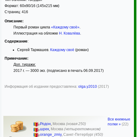
Формат:
60x90/16
(145x215 мм)
Страниц:
416
Описание:
Первый роман цикла
«Каждому своё»
.
Иллюстрация на обложке
Н. Ковалёва
.
Содержание
:
Сергей Тармашев.
Каждому своё
(роман)
Примечание:
Доп. тиражи:
2017 г. — 3000 экз. (подписано в печать 06.09.2017)
Информация об издании предоставлена:
olga.y2010
(2017)
Все книжные
Родон
,
Москва
(новая 250)
полки »
(22)
шрек
,
Москва
(четырехтомником)
orange_zmiy
,
Санкт-Петербург
(450)