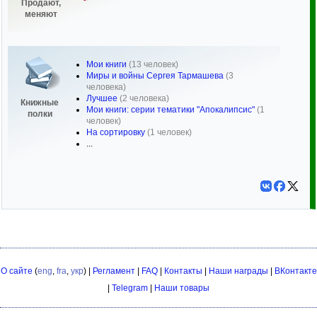
Продают,
меняют
Мои книги
(13 человек)
Миры и войны Сергея Тармашева
(3
человека)
Лучшее
(2 человека)
Книжные
Мои книги: серии тематики "Апокалипсис"
(1
полки
человек)
На сортировку
(1 человек)
...
О сайте
(
eng
,
fra
,
укр
) |
Регламент
|
FAQ
|
Контакты
|
Наши награды
|
ВКонтакте
|
Telegram
|
Наши товары