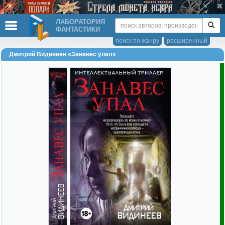
ЛАБОРАТОРИЯ
ФАНТАСТИКИ
поиск по жанру
расширенный
Дмитрий Видинеев «Занавес упал»