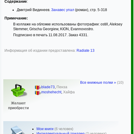
Содержание
:
Дмитрий Видинеев.
Занавес упал
(роман), стр. 5-318
Примечание:
В коллаже на обложке использованы фотографии: ostill, Aleksey
Stemmer, Grischa Georgiew, KION, Evannovostro.
Подписано в печать 11.08.2017. Заказ 4331.
Информация об издании предоставлена:
Radiate 13
Все книжные полки »
(10)
blade73
,
Пенза
moshehecht
,
Хайфа
Желают
приобрести
Мои книги
(6 человек)
Интеллектуальный триллер
(2 человека)