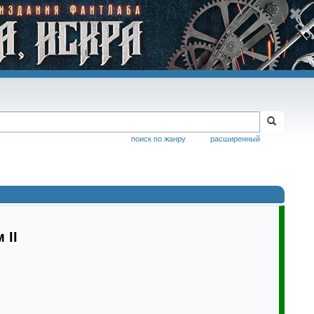
поиск по жанру
расширенный
 II