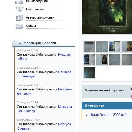
Рекомендации
Посетители
Авторские колонки
Форум
информация, новости
9 августа 2026 г.
Составлена библиография
Николая
Гейнце
7 августа 2026 г.
Составлена библиография
Оливера
К. Лэнгмида
6 августа 2026 г.
Составлена библиография
Вероники
Ознакомительный фрагмент
Дж. Генри
5 августа 2026 г.
В магазинах
Составлена библиография
Махмуда
Эль-Сайеда
Читай Город — 2099 руб
4 августа 2026 г.
Составлена библиография
Маркуса
Кливера