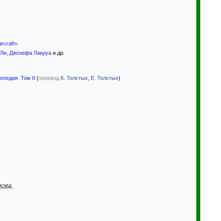
rcraft»
.
 Ли
,
Джозефа Лакруа
и др.
опедия. Том II
(
перевод
К. Толстых
,
Е. Толстых
)
 5356.