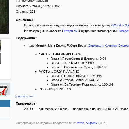
Тип обложки:
твёрдая
Формат:
60x84/8
(205x290 мм)
Страниц:
208
Описание:
Иллюстрированная энциклопедия из межавторского цикла
«World of Wa
Иллюстрация на обложке
Питера Ли
. Внутренние иллюстрации
Питера
Содержание
:
Крис Метцен, Мэтт Бернс, Роберт Брукс.
Варкрафт: Хроники, Энцикл
ЧАСТЬ I. ГИБЕЛЬ ДРЕНОРА
Глава I. Первобытный Дренор, с. 8-33
Глава II. Дети Камня, с. 34-59
Глава III. Возвышение Орды, с. 60-100
ЧАСТЬ II. ОРДА И АЛЬЯНС
Глава IV. Первая Война, с. 102-143
Глава V. Вторая Война, с. 144-179
Глава VI. За Темным Порталом, с. 180-199
Указатель, с. 200-204
сравнить >>
Примечание:
2021 г. — доп. тираж 2500 экз. — подписано в печать 12.10.2021, заказ
Информация об издании предоставлена:
teron
,
Мириам
(2021)