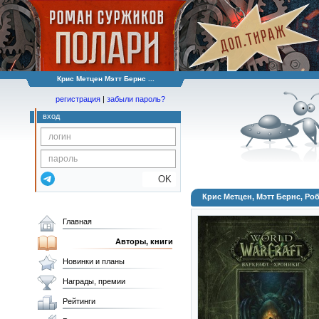
Крис Метцен Мэтт Бернс ...
регистрация
|
забыли пароль?
вход
OK
Крис Метцен, Мэтт Бернс, Ро
Главная
Авторы, книги
Новинки и планы
Награды, премии
Рейтинги