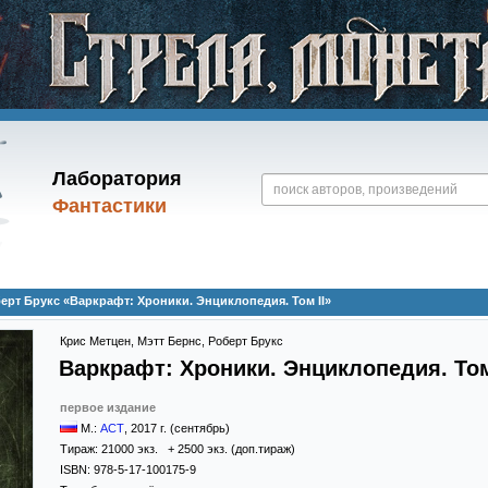
Лаборатория
Фантастики
берт Брукс «Варкрафт: Хроники. Энциклопедия. Том II»
Крис Метцен
,
Мэтт Бернс
,
Роберт Брукс
Варкрафт: Хроники. Энциклопедия. Том
первое издание
М.:
АСТ
,
2017
г. (сентябрь)
Тираж:
21000 экз. + 2500 экз. (доп.тираж)
ISBN:
978-5-17-100175-9