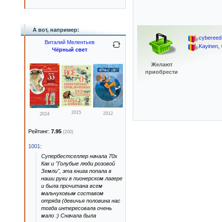
А вот, например:
cybereed
Виталий Мелентьев
Kayinen
,
Чёрный свет
Желают
приобрести
2015
2012
2024
Рейтинг:
7.95
(200)
1001
:
Супербестселлер начала 70х
Как и "Голубые люди розовой
Земли", эта книга попала в
наши руки в пионерском лагере
и была прочитана всем
мальчуковым составом
отряда (девичья половина нас
тогда интересовала очень
мало :) Сначала была