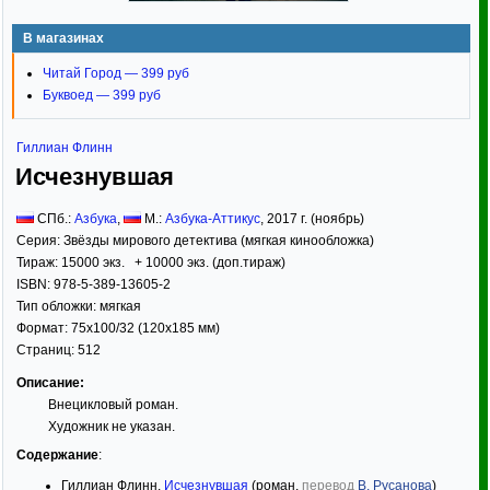
В магазинах
Читай Город — 399 руб
Буквоед — 399 руб
Гиллиан Флинн
Исчезнувшая
СПб.:
Азбука
,
М.:
Азбука-Аттикус
,
2017
г. (ноябрь)
Серия:
Звёзды мирового детектива (мягкая кинообложка)
Тираж:
15000 экз. + 10000 экз. (доп.тираж)
ISBN:
978-5-389-13605-2
Тип обложки:
мягкая
Формат:
75x100/32
(120x185 мм)
Страниц:
512
Описание:
Внецикловый роман.
Художник не указан.
Содержание
:
Гиллиан Флинн.
Исчезнувшая
(роман,
перевод
В. Русанова
)