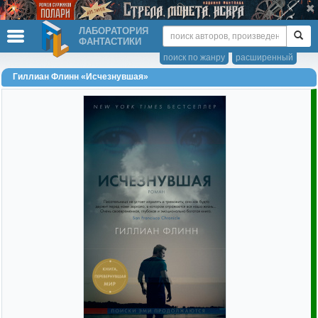
ЛАБОРАТОРИЯ
ФАНТАСТИКИ
поиск по жанру
расширенный
Гиллиан Флинн «Исчезнувшая»