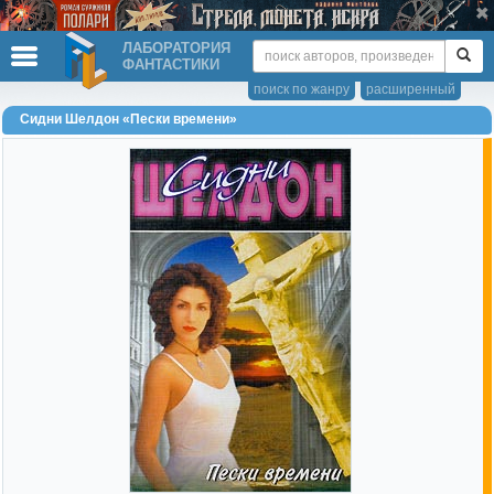
ЛАБОРАТОРИЯ
ФАНТАСТИКИ
поиск по жанру
расширенный
Сидни Шелдон «Пески времени»