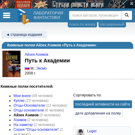
ЛАБОРАТОРИЯ
ФАНТАСТИКИ
поиск по жанру
расширенный
◄ страница издания
Книжные полки Айзек Азимов «Путь к Академии»
Айзек Азимов
Путь к Академии
М.:
Эксмо
2008 г.
Книжные полки посетителей:
Сортировать по:
Мои книги
(49 человек)
Куплю
(23 человека)
последней активности на сайте
Отцы-Основатели
(12 человек)
Отцы основатели
(6 человек)
дате добавления на полку
Айзек Азимов
(3 человека)
Азимов
(2 человека)
На заметку
(2 человека)
Серия "Отцы-основатели"
(2
Luger
человека)