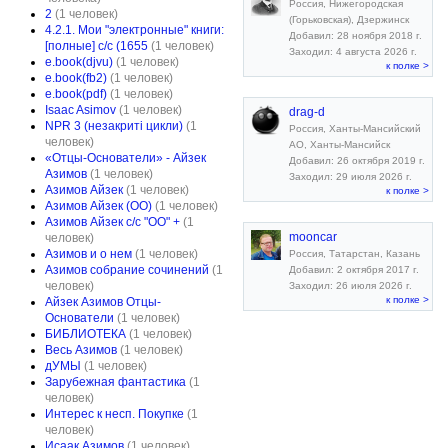
Россия, Нижегородская
2
(1 человек)
(Горьковская), Дзержинск
4.2.1. Мои "электронные" книги:
Добавил: 28 ноября 2018 г.
[полные] с/с (1655
(1 человек)
Заходил: 4 августа 2026 г.
e.book(djvu)
(1 человек)
к полке >
e.book(fb2)
(1 человек)
e.book(pdf)
(1 человек)
Isaac Asimov
(1 человек)
drag-d
NPR 3 (незакриті цикли)
(1
Россия, Ханты-Мансийский
человек)
АО, Ханты-Мансийск
«Отцы-Основатели» - Айзек
Добавил: 26 октября 2019 г.
Азимов
(1 человек)
Заходил: 29 июля 2026 г.
Азимов Айзек
(1 человек)
к полке >
Азимов Айзек (ОО)
(1 человек)
Азимов Айзек с/с "ОО" +
(1
mooncar
человек)
Азимов и о нем
(1 человек)
Россия, Татарстан, Казань
Азимов собрание сочинений
(1
Добавил: 2 октября 2017 г.
человек)
Заходил: 26 июля 2026 г.
к полке >
Айзек Азимов Отцы-
Основатели
(1 человек)
БИБЛИОТЕКА
(1 человек)
Весь Азимов
(1 человек)
дУМЫ
(1 человек)
Зарубежная фантастика
(1
человек)
Интерес к несп. Покупке
(1
человек)
Исаак Азимов
(1 человек)