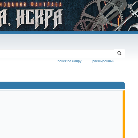
поиск по жанру
расширенный