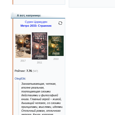
А вот, например:
Сурен Цормудян
Метро 2033: Странник
2010
2017
2011
Рейтинг:
7.76
(547)
Oleg83tt
:
Захватывающая, четкая,
вполне реальная,
поглощающая своими
действиями и философией
книга. Главный герой – живой,
дышащий человек, со своими
принципами, мыслями, идеями.
Отличный роман, отличного
автора. Книга, которая