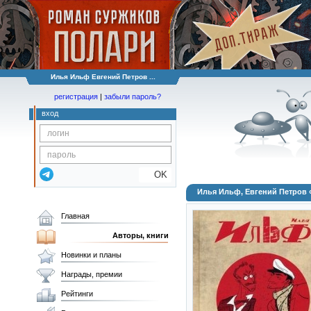
Илья Ильф Евгений Петров ...
регистрация
|
забыли пароль?
вход
OK
Илья Ильф, Евгений Петров 
Главная
Авторы, книги
Новинки и планы
Награды, премии
Рейтинги