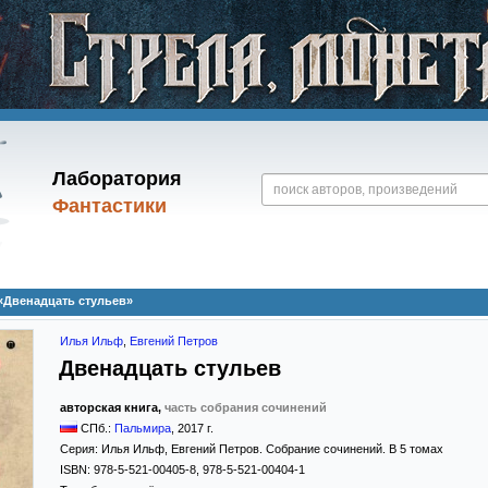
Лаборатория
Фантастики
«Двенадцать стульев»
Илья Ильф
,
Евгений Петров
Двенадцать стульев
авторская книга,
часть собрания сочинений
СПб.:
Пальмира
,
2017
г.
Серия:
Илья Ильф, Евгений Петров. Собрание сочинений. В 5 томах
ISBN:
978-5-521-00405-8, 978-5-521-00404-1