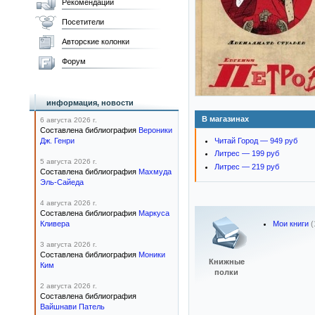
Рекомендации
Посетители
Авторские колонки
Форум
информация, новости
В магазинах
6 августа 2026 г.
Составлена библиография
Вероники
Дж. Генри
Читай Город — 949 руб
Литрес — 199 руб
5 августа 2026 г.
Литрес — 219 руб
Составлена библиография
Махмуда
Эль-Сайеда
4 августа 2026 г.
Составлена библиография
Маркуса
Кливера
Мои книги
(
3 августа 2026 г.
Составлена библиография
Моники
Книжные
Ким
полки
2 августа 2026 г.
Составлена библиография
Вайшнави Патель