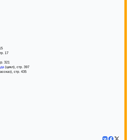
15
тр. 17
р. 321
ада
(цикл), стр. 397
ассказ), стр. 435