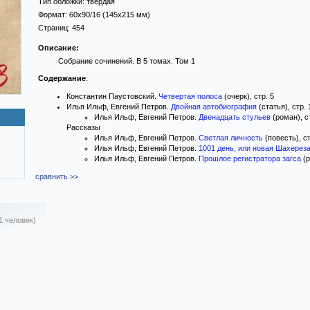
Тип обложки:
твёрдая
Формат:
60x90/16
(145x215 мм)
Страниц:
454
Описание:
Собрание сочинений. В 5 томах. Том 1
Содержание
:
Константин Паустовский.
Четвертая полоса
(очерк), стр. 5
Илья Ильф, Евгений Петров.
Двойная автобиография
(статья), стр. 
Илья Ильф, Евгений Петров.
Двенадцать стульев
(роман), с
Рассказы
Илья Ильф, Евгений Петров.
Светлая личность
(повесть), ст
Илья Ильф, Евгений Петров.
1001 день, или новая Шахерез
Илья Ильф, Евгений Петров.
Прошлое регистратора загса
(р
сравнить >>
1 человек)