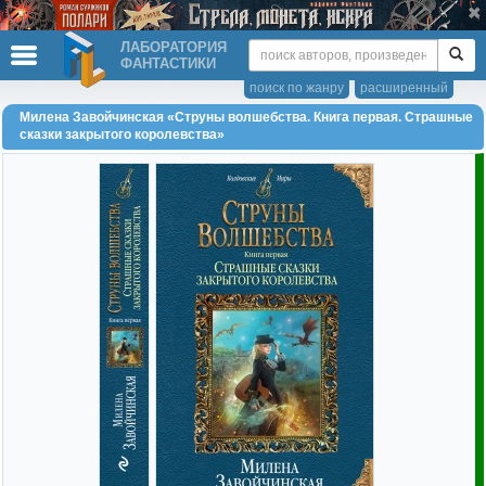
ЛАБОРАТОРИЯ
ФАНТАСТИКИ
поиск по жанру
расширенный
Милена Завойчинская «Струны волшебства. Книга первая. Страшные
сказки закрытого королевства»