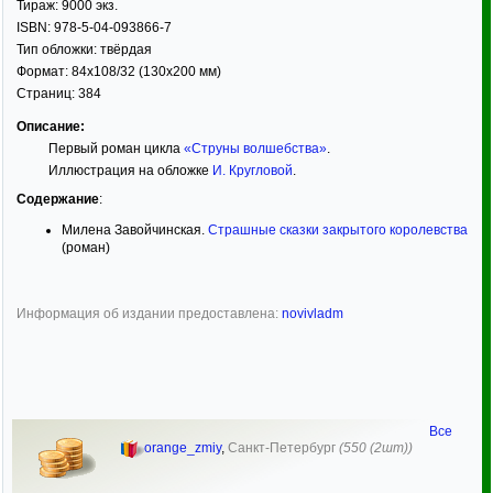
Тираж:
9000 экз.
ISBN:
978-5-04-093866-7
Тип обложки:
твёрдая
Формат:
84x108/32
(130x200 мм)
Страниц:
384
Описание:
Первый роман цикла
«Струны волшебства»
.
Иллюстрация на обложке
И. Кругловой
.
Содержание
:
Милена Завойчинская.
Страшные сказки закрытого королевства
(роман)
Информация об издании предоставлена:
novivladm
Все
orange_zmiy
,
Санкт-Петербург
(550 (2шт))