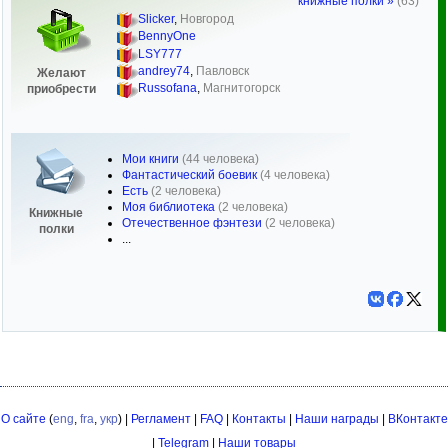
книжные полки »
(63)
Slicker
,
Новгород
BennyOne
LSY777
andrey74
,
Павловск
Желают
Russofana
,
Магнитогорск
приобрести
Мои книги
(44 человека)
Фантастический боевик
(4 человека)
Есть
(2 человека)
Моя библиотека
(2 человека)
Книжные
Отечественное фэнтези
(2 человека)
полки
...
О сайте
(
eng
,
fra
,
укр
) |
Регламент
|
FAQ
|
Контакты
|
Наши награды
|
ВКонтакте
|
Telegram
|
Наши товары