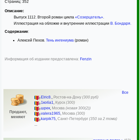
Страниц:
352
Описание:
Выпуск 1112. Второй роман цикла
«Созерцатель»
.
Иллюстрация на обложке и внутренние иллюстрации
В. Бондаря
.
Содержание
:
Алексей Пехов.
Тень ингениума
(роман)
Информация об издании предоставлена:
Fenzin
Все
Elric8.
,
Ростов-на-Дону
(300 руб)
1коба1
,
Курск
(300)
шрек
,
Москва
(новая 300(2))
Продают,
valera1965
,
Москва
(300)
меняют
karpik75
,
Санкт-Петербург
(350 за 2 тома)
...