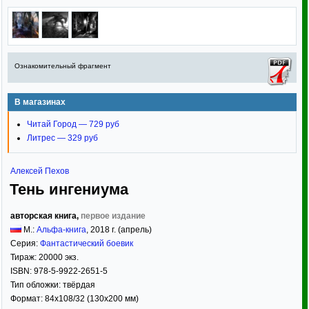
Ознакомительный фрагмент
В магазинах
Читай Город — 729 руб
Литрес — 329 руб
Алексей Пехов
Тень ингениума
авторская книга,
первое издание
М.:
Альфа-книга
,
2018
г. (апрель)
Серия:
Фантастический боевик
Тираж:
20000 экз.
ISBN:
978-5-9922-2651-5
Тип обложки:
твёрдая
Формат:
84x108/32
(130x200 мм)