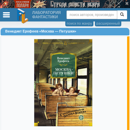
ЛАБОРАТОРИЯ
ФАНТАСТИКИ
поиск по жанру
расширенный
Венедикт Ерофеев «Москва — Петушки»