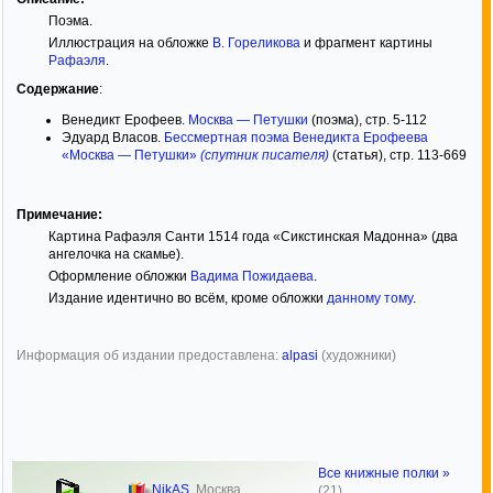
Поэма.
Иллюстрация на обложке
В. Гореликова
и фрагмент картины
Рафаэля
.
Содержание
:
Венедикт Ерофеев.
Москва — Петушки
(поэма), стр. 5-112
Эдуард Власов.
Бессмертная поэма Венедикта Ерофеева
«Москва — Петушки»
(спутник писателя)
(статья), стр. 113-669
Примечание:
Картина Рафаэля Санти 1514 года «Сикстинская Мадонна» (два
ангелочка на скамье).
Оформление обложки
Вадима Пожидаева
.
Издание идентично во всём, кроме обложки
данному тому
.
Информация об издании предоставлена:
alpasi
(художники)
Все книжные полки »
NikAS
,
Москва
(21)