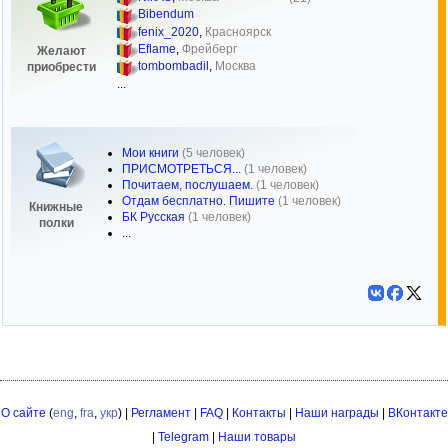
Bibendum
fenix_2020
,
Красноярск
Eflame
,
Фрейберг
Желают
tombombadil
,
Москва
приобрести
...
Мои книги
(5 человек)
ПРИСМОТРЕТЬСЯ...
(1 человек)
Почитаем, послушаем.
(1 человек)
Отдам бесплатно. Пишите
(1 человек)
Книжные
БК Русская
(1 человек)
полки
...
О сайте
(
eng
,
fra
,
укр
) |
Регламент
|
FAQ
|
Контакты
|
Наши награды
|
ВКонтакте
|
Telegram
|
Наши товары