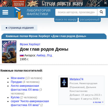
ЛАБОРАТОРИЯ
ФАНТАСТИКИ
поиск по жанру
расширенный
◄ страница издания
Книжные полки Фрэнк Херберт «Дом глав родов Дюны»
Фрэнк Херберт
Дом глав родов Дюны
Ангарск:
Амбер, Лтд.
1995 г.
Книжные полки посетителей:
Мои книги
(13 человек)
Metalex74
Продаю
(4 человека)
Россия, Нижегородская
Англо-американская
(Горьковская), Дальнее
фантастика XX века
(3
Константиново
человека)
Добавил: 15 августа 2013 г.
Куплю
(2 человека)
Заходил: 6 августа 2026 г.
серия "Англо-американская
к полке >
фантастика XX века"
(2