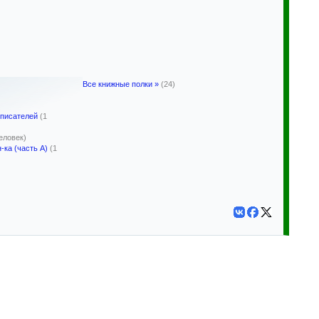
Все книжные полки »
(24)
 писателей
(1
человек)
-ка (часть А)
(1