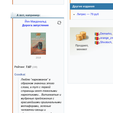
Другие издания
Литрес — 79 руб
А вот, например:
Йен Макдональд
Дорога запустения
Demarko
,
orange_zm
Shvoloch
,
Продают,
меняют
2019
Рейтинг:
7.67
(199)
Goodkat
:
Люблю "наркоманов" в
образном значении этого
слова, а тут с первой
страницы веет тяжелыми
наркотиками... Витиеватые и
мудреные предложения с
красивейшими оригинальными
метафорами, зеленые
человечки-овощи и