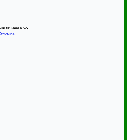
рии не издавался.
Семякина
.