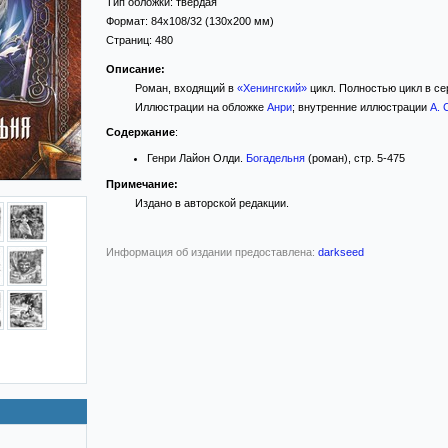
Тип обложки:
твёрдая
Формат:
84x108/32
(130x200 мм)
Страниц:
480
Описание:
Роман, входящий в
«Хенингский»
цикл. Полностью цикл в се
Иллюстрации на обложке
Анри
; внутренние иллюстрации
А. 
Содержание
:
Генри Лайон Олди.
Богадельня
(роман), стр. 5-475
Примечание:
Издано в авторской редакции.
Информация об издании предоставлена:
darkseed