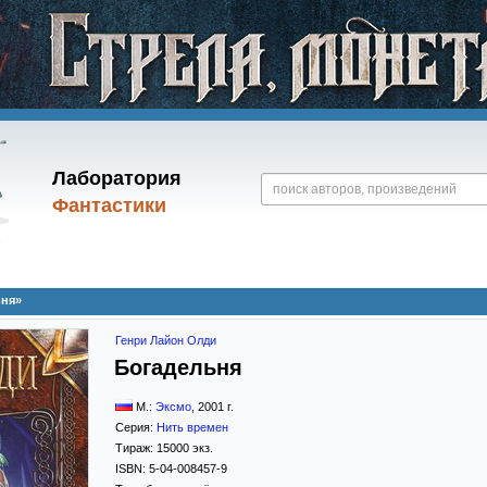
Лаборатория
Фантастики
ьня»
Генри Лайон Олди
Богадельня
М.:
Эксмо
,
2001
г.
Серия:
Нить времен
Тираж:
15000 экз.
ISBN:
5-04-008457-9