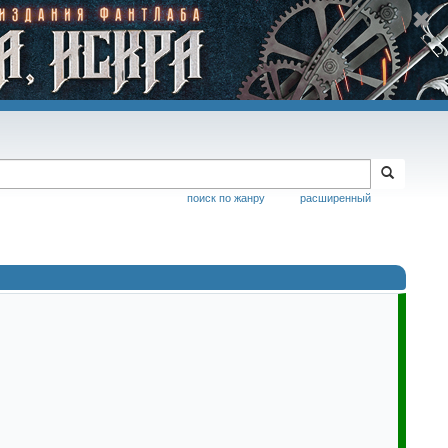
поиск по жанру
расширенный