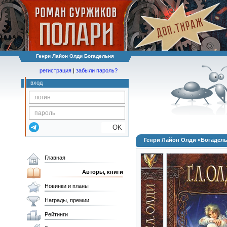
Генри Лайон Олди Богадельня
регистрация
|
забыли пароль?
вход
OK
Генри Лайон Олди «Богадел
Главная
Авторы, книги
Новинки и планы
Награды, премии
Рейтинги