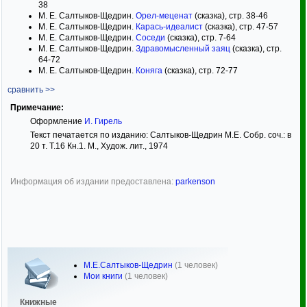
38
М. Е. Салтыков-Щедрин.
Орел-меценат
(сказка), стр. 38-46
М. Е. Салтыков-Щедрин.
Карась-идеалист
(сказка), стр. 47-57
М. Е. Салтыков-Щедрин.
Соседи
(сказка), стр. 7-64
М. Е. Салтыков-Щедрин.
Здравомысленный заяц
(сказка), стр.
64-72
М. Е. Салтыков-Щедрин.
Коняга
(сказка), стр. 72-77
сравнить >>
Примечание:
Оформление
И. Гирель
Текст печатается по изданию: Салтыков-Щедрин М.Е. Собр. соч.: в
20 т. Т.16 Кн.1. М., Худож. лит., 1974
Информация об издании предоставлена:
parkenson
М.Е.Салтыков-Щедрин
(1 человек)
Мои книги
(1 человек)
Книжные