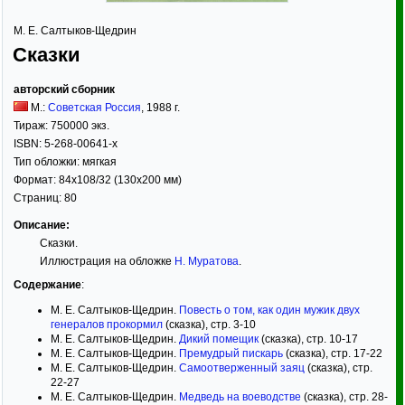
М. Е. Салтыков-Щедрин
Сказки
авторский сборник
М.:
Советская Россия
,
1988
г.
Тираж:
750000 экз.
ISBN:
5-268-00641-х
Тип обложки:
мягкая
Формат:
84x108/32
(130x200 мм)
Страниц:
80
Описание:
Сказки.
Иллюстрация на обложке
Н. Муратова
.
Содержание
:
М. Е. Салтыков-Щедрин.
Повесть о том, как один мужик двух
генералов прокормил
(сказка), стр. 3-10
М. Е. Салтыков-Щедрин.
Дикий помещик
(сказка), стр. 10-17
М. Е. Салтыков-Щедрин.
Премудрый пискарь
(сказка), стр. 17-22
М. Е. Салтыков-Щедрин.
Самоотверженный заяц
(сказка), стр.
22-27
М. Е. Салтыков-Щедрин.
Медведь на воеводстве
(сказка), стр. 28-